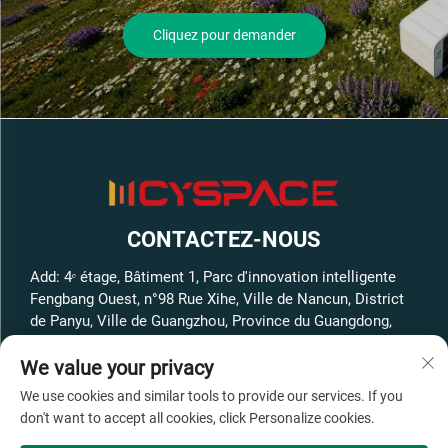
Cliquez pour demander
CONTACTEZ-NOUS
Add: 4ᵉ étage, Bâtiment 1, Parc d'innovation intelligente
Fengbang Ouest, n°98 Rue Xihe, Ville de Nancun, District
de Panyu, Ville de Guangzhou, Province du Guangdong,
Chine
We value your privacy
Tél. :
+86-13316062192
We use cookies and similar tools to provide our services. If you
Courriel :
[email protected]
don't want to accept all cookies, click Personalize cookies.