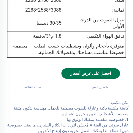
ستة:
2588*2188*2288
ثمانية:
3088*2588*2288
عزل الصوت من الدرجة
30-35 ديسيبل
الأولى:
تدفق الهواء التكيفي:
1.8 م^3/دقيقة
متوفرة بأحجام وألوان وتشطيبات حسب الطلب — مصممة
خصيصًا لتناسب مساحتك وتفضيلاتك الجمالية.
احصل على عرض أسعار
تفاصيل المنتج
الأسئلة الشائعة
لكل مكتب.
كابينة مكتبية ذكية وعازلة للصوت مصممة للعمل. مهندسة لتكون متينة.
مصممة للأشخاص الذين ينجزون أعمالهم.
1. خصوصية متقدمة يمكنك الوثوق بها
عازل صوتي من الفئة A مُحسّن لترددات الكلام البشري، ما يعني خصوصية
دون انقطاع. لذا يمكنك العمل بحرية دون إزعاج الآخرين.