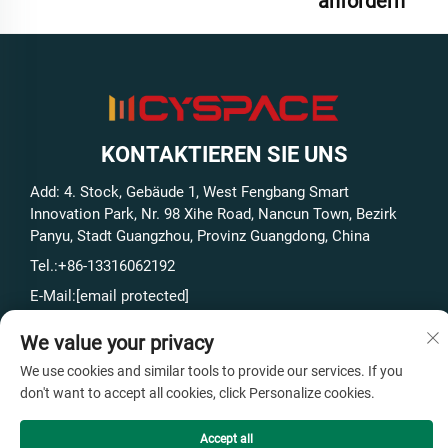
anfordern
KONTAKTIEREN SIE UNS
Add: 4. Stock, Gebäude 1, West Fengbang Smart
Innovation Park, Nr. 98 Xihe Road, Nancun Town, Bezirk
Panyu, Stadt Guangzhou, Provinz Guangdong, China
Tel.:
+86-13316062192
E-Mail:
[email protected]
We value your privacy
Urheberrecht © GuangZhou Cyspace Intelligent Equipment
We use cookies and similar tools to provide our services. If you
Co., Ltd Alle Rechte vorbehalten -
Datenschutzrichtlinie
- Ich
don't want to accept all cookies, click Personalize cookies.
weiß.
Blog
Accept all