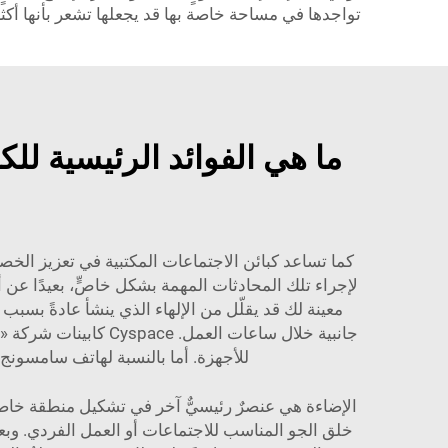
تواجدها في مساحة خاصة بها قد يجعلها تشعر بأنها أكثر 
ما هي الفوائد الرئيسية لل
كما تساعد كبائن الاجتماعات المكتبية في تعزيز الخصو
لإجراء تلك المحادثات المهمة بشكل خاصٍّ، بعيدًا عن أ
معينة لك قد يقلّل من الإلهاء الذي ينشأ عادةً بسب
جانبية خلال ساعات العمل.
Cyspace
كابينات شركة «
للأجهزة. أما بالنسبة لهاتف سامسونج غالاكسي أس ٨، فلا يمكننا القول إن بطاريته التي سعتها ٣٠٠٠ م
الإضاءة هي عنصرٌ رئيسيٌّ آخر في تشكيل منطقة خاصة. 
خلق الجو المناسب للاجتماعات أو العمل الفردي. وب