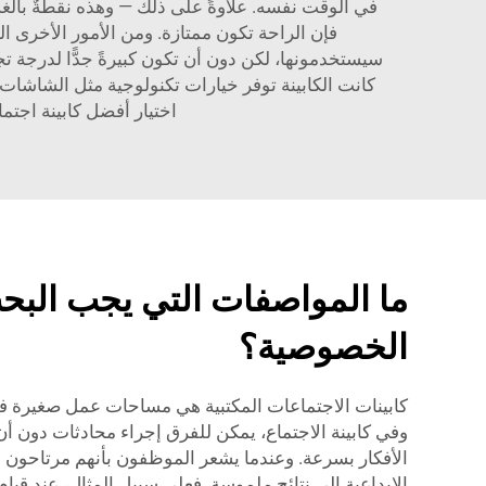
في الوقت نفسه. علاوةً على ذلك — وهذه نقطةٌ بالغة ال
فإن الراحة تكون ممتازة. ومن الأمور الأخرى ال
سيستخدمونها، لكن دون أن تكون كبيرةً جدًّا لدرجة تج
كانت الكابينة توفر خيارات تكنولوجية مثل الشاشات
اختيار أفضل كابينة اجتم
ما المواصفات التي يجب البحث
الخصوصية؟
كابينات الاجتماعات المكتبية هي مساحات عمل صغيرة فري
وفي كابينة الاجتماع، يمكن للفرق إجراء محادثات دون أن يُ
الأفكار بسرعة. وعندما يشعر الموظفون بأنهم مرتاحون في
الإبداعية إلى نتائج ملموسة. فعلى سبيل المثال، عند قيا