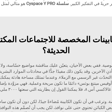
حريةً في التفكير الكبير.
سلسلة Cyspace Y PRO
هو مثالي لمثل ه
كابينات المخصصة للاجتماعات المكت
الحديثة؟
صية. ففي بعض الأحيان، يتعيّن عليك مناقشة مواضيع حسّاسة، ولا يحتا
ذنِ الآخرين. وقد يكون ذلك مفيدًا جدًّا في محادثات الموارد البشر
ب التحدّث غير الرسمي مع الزملاء. وعندما تمتلك مساحة هادئة يمكنك
أوفيس ميتنغ بوثس» دائمًا ما تكون مريحة وعملية. فهي مزوَّدة 
لي أمبير/ساعة تتمتع بنفس هذه المزايا.
وترغب في أن تكون الكابينة مُضاءةً جيدًا، لكن دون أن تكون ساطع
عض الكبائن تحتوي حتى على نوافذ، لكن يجب أن تُصمَّم هذه النوا