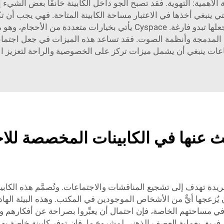
أهمية: التهوية. فقد تصبح الجو داخل الكابينة خانقًا بعض الشيء إذا ب
تي ينبغي أخذها في الاعتبار مساحة الكابينة المتاحة. فهي يجب أن 
علها تبدو فارغة.
Cyspace
يأتي بخيارات متعددة من الأحجام، وهو م
 المدمجة وأنظمة الصوت. فقد تساعد هذه الميزات في جعل اجتماعاتك
اعات ينبغي أن يشمل ميزات تركز على الخصوصية والراحة لتعزيز ال
 عنها في الكابينات المخصصة للاجت
دة تهدف إلى تشجيع المناقشات والاجتماعات. وتُصمَّم هذه الكابي
زعجها أيٌّ من الأشخاص الموجودين في المكتب. وهذه البيئة الهادئة م
 مساحتهم الخاصة، فإن احتمال أن يعبِّروا بصراحة عن أفكارهم وآر
م فريقٍ بعملية العصف الذهني لمشروع ما، فإن توفر كابينة خاصة به