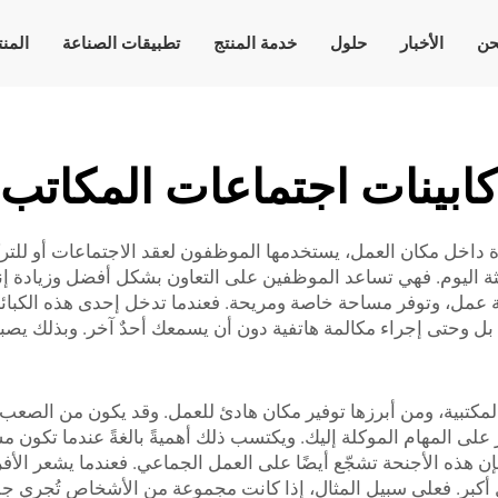
حن
الأخبار
حلول
خدمة المنتج
تطبيقات الصناعة
المن
كابينات اجتماعات المكاتب
داخل مكان العمل، يستخدمها الموظفون لعقد الاجتماعات أو للتر
ثة اليوم. فهي تساعد الموظفين على التعاون بشكل أفضل وزيادة إن
بيئة عمل، وتوفر مساحة خاصة ومريحة. فعندما تدخل إحدى هذه الكبائن
، بل وحتى إجراء مكالمة هاتفية دون أن يسمعك أحدٌ آخر. وبذلك يصب
المكتبية، ومن أبرزها توفير مكان هادئ للعمل. وقد يكون من الصعب 
لى المهام الموكلة إليك. ويكتسب ذلك أهميةً بالغةً عندما تكون مست
فإن هذه الأجنحة تشجّع أيضًا على العمل الجماعي. فعندما يشعر الأفر
ٍ أكبر. فعلى سبيل المثال، إذا كانت مجموعة من الأشخاص تُجري ج