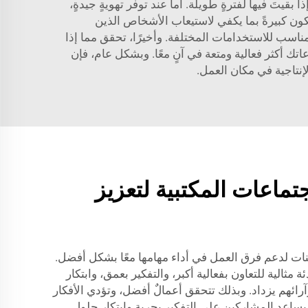
قيتَ فيها لفترةٍ طويلة. أما عند توفر تهويةٍ جيدةٍ،
تكون كبيرةً بما يكفي لاستيعاب الأشخاص الذين
ناسب للاستخدامات المختلفة. وأخيرًا، تحقق مما إذا
 أكثر فعالية ومتعة في آنٍ معًا. وبشكل عام، فإن
إنتاجية في مكان العمل.
ماعات المكتبية لتعزيز
نات لدعم فرق العمل في أداء مهامها معًا بشكل أفضل.
ثالية للتعاون بفعالية أكبر، والتفكير بعمق، وابتكار
ائهم يزداد. وبذلك تتحقق أعمالٌ أفضل، وتؤدي الأفكار
 يساعد المشاركين على التفكير بحرية وابتكار حلول