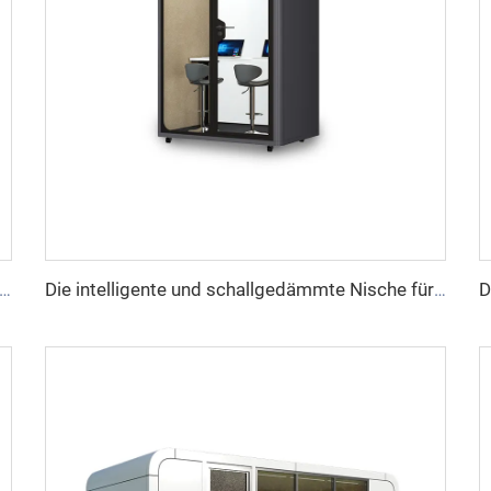
elligente und schallgedämmte Nische für 1 Person – Cyspace Y PRO Serie
Die intelligente und schallgedämmte Nische für 2 Personen – Cyspace Y PRO Serie