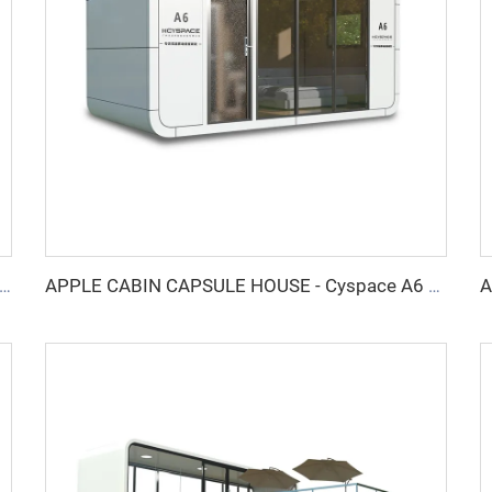
elligente und schallgedämmte Nische für 6 Personen – Cyspace Y PRO Serie
APPLE CABIN CAPSULE HOUSE - Cyspace A6 Serie