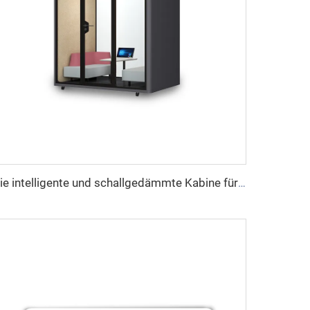
Die intelligente und schallgedämmte Kabine für 4 Personen – Cyspace Y PRO Serie