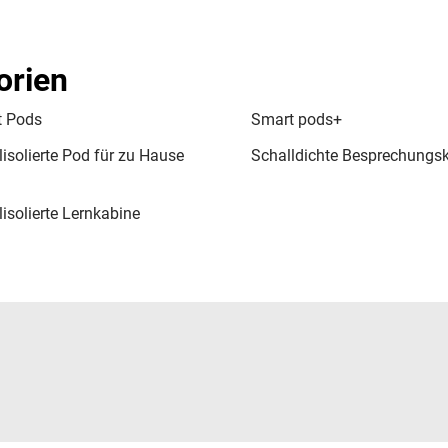
orien
 Pods
Smart pods+
lisolierte Pod für zu Hause
Schalldichte Besprechungs
lisolierte Lernkabine