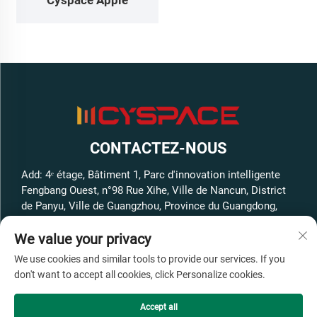
CONTACTEZ-NOUS
Add: 4ᵉ étage, Bâtiment 1, Parc d'innovation intelligente
Fengbang Ouest, n°98 Rue Xihe, Ville de Nancun, District
de Panyu, Ville de Guangzhou, Province du Guangdong,
Chine
We value your privacy
Tél. :
+86-13316062192
We use cookies and similar tools to provide our services. If you
Courriel :
[email protected]
don't want to accept all cookies, click Personalize cookies.
Accept all
Copyright © GuangZhou Cyspace Intelligent Equipment Co.,Ltd