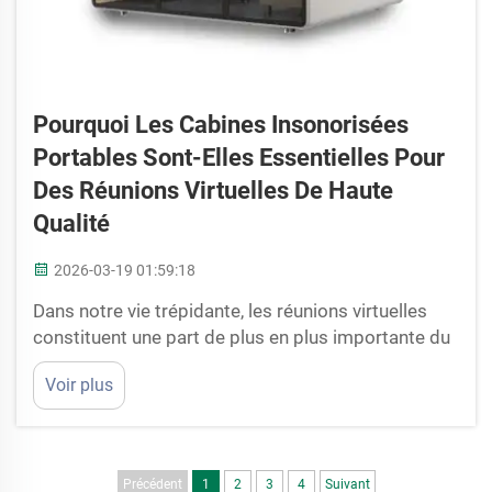
Pourquoi Les Cabines Insonorisées
Portables Sont-Elles Essentielles Pour
Des Réunions Virtuelles De Haute
Qualité
2026-03-19 01:59:18
Dans notre vie trépidante, les réunions virtuelles
constituent une part de plus en plus importante du
travail et des échanges avec autrui. Toutefois, il est
Voir plus
parfois difficile de trouver un endroit calme pour
parler, notamment lorsque le bruit ambiant est
élevé. C’est pourquoi les cabines insonorisées
portables s’avèrent très pratiques. Ces spéc...
Précédent
1
2
3
4
Suivant