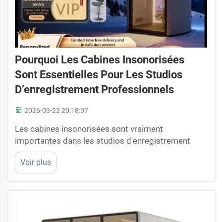
Pourquoi Les Cabines Insonorisées
Sont Essentielles Pour Les Studios
D’enregistrement Professionnels
2026-03-22 20:18:07
Les cabines insonorisées sont vraiment
importantes dans les studios d'enregistrement
professionnels. Lorsque des personnes
Voir plus
enregistrent de la musique, des podcasts ou tout
autre contenu audio, elles souhaitent que le son
soit clair et parfait. Or, les bruits extérieurs peuvent
tout gâcher. C’est pourquoi l’on utilise des cabines
insonorisées. Elles...