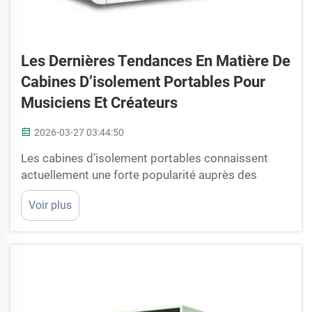
Les Dernières Tendances En Matière De
Cabines D’isolement Portables Pour
Musiciens Et Créateurs
2026-03-27 03:44:50
Les cabines d’isolement portables connaissent
actuellement une forte popularité auprès des
musiciens et des créateurs souhaitant améliorer la
Voir plus
qualité sonore de leurs productions. Ces petites
cabines sont faciles à déplacer et permettent
d’obtenir des enregistrements plus propres, avec
moins de bruit ambiant. Des entreprises comme
Cyspace développent...