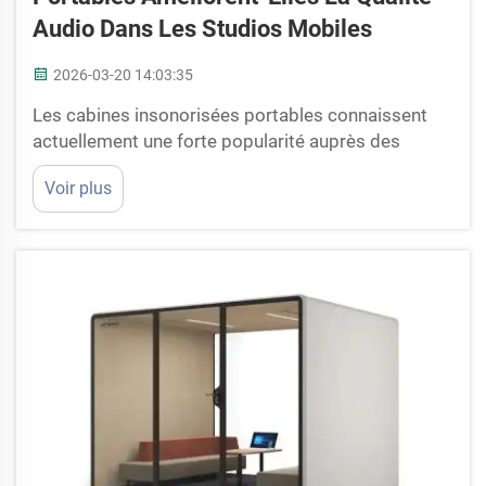
Audio Dans Les Studios Mobiles
2026-03-20 14:03:35
Les cabines insonorisées portables connaissent
actuellement une forte popularité auprès des
personnes souhaitant réaliser de bonnes prises de
Voir plus
son en déplacement. Ces cabines ressemblent à de
petites pièces qui bloquent les bruits provenant de
l'extérieur. Elles sont utiles aux musiciens, aux
podcasteurs et aux professionnels du doublage...