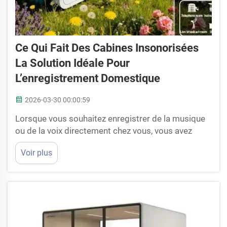
Ce Qui Fait Des Cabines Insonorisées
La Solution Idéale Pour
L’enregistrement Domestique
2026-03-30 00:00:59
Lorsque vous souhaitez enregistrer de la musique
ou de la voix directement chez vous, vous avez
vraiment besoin d’un endroit calme. C’est là que les
Voir plus
cabines insonorisées entrent en jeu. Il s’agit de
petites pièces spéciales conçues pour retenir le
son à l’intérieur et empêcher les bruits extérieurs
d’y pénétrer. Cyspace fabrique ces cabines...