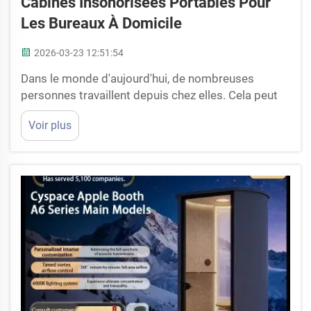
Cabines Insonorisées Portables Pour
Les Bureaux À Domicile
2026-03-23 12:51:54
Dans le monde d'aujourd'hui, de nombreuses
personnes travaillent depuis chez elles. Cela peut
être agréable, mais le bruit constitue également un
Voir plus
problème majeur. Les enfants qui courent partout,
les chiens qui aboient ou les bruits provenant de la
rue rendent la concentration difficile. C’est
pourquoi les cabines insonorisées portables
gagnent en popularité. Ce sont comme des peti...