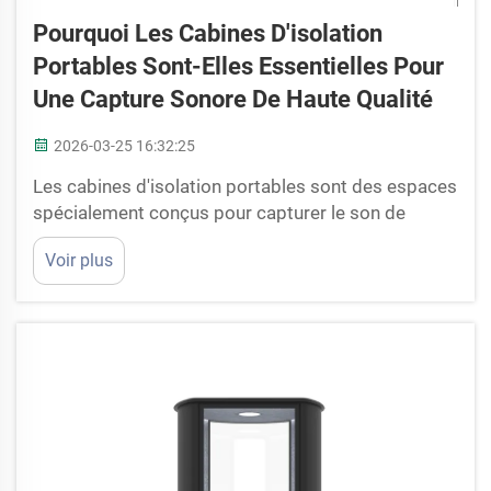
Pourquoi Les Cabines D'isolation
Portables Sont-Elles Essentielles Pour
Une Capture Sonore De Haute Qualité
2026-03-25 16:32:25
Les cabines d'isolation portables sont des espaces
spécialement conçus pour capturer le son de
manière claire, sans bruit provenant de l'extérieur.
Voir plus
Imaginez que vous soyez musicien et que vous
tentiez d'enregistrer une chanson chez vous, mais
que des klaxons de voitures ou des conversations
de personnes environnantes viennent perturber
l'enregistrement. Cela altère la qualité de votre
musique. C’est là qu’interviennent les cabines port...