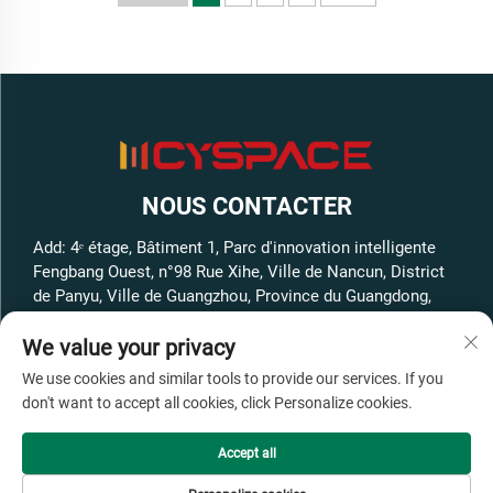
NOUS CONTACTER
Add: 4ᵉ étage, Bâtiment 1, Parc d'innovation intelligente
Fengbang Ouest, n°98 Rue Xihe, Ville de Nancun, District
de Panyu, Ville de Guangzhou, Province du Guangdong,
Chine
We value your privacy
Tél. :
+86-13316062192
We use cookies and similar tools to provide our services. If you
E-mail :
[email protected]
don't want to accept all cookies, click Personalize cookies.
Accept all
Copyright © GuangZhou Cyspace Intelligent Equipment Co.,Ltd
Tous droits réservés -
Politique de confidentialité
-
Blog