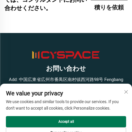
積りを依頼
合わせください。
お問い合わせ
Add: 中国広東省広州市番禺区南村镇西河路98号 Fengbang
West Smart Innovation Park ビル1 4階
We value your privacy
電話番号：
+86-13316062192
We use cookies and similar tools to provide our services. If you
メールアドレス：
[email protected]
don't want to accept all cookies, click Personalize cookies.
Accept all
著作権 © 広州Cyspace知能設備有限公司、すべての権利を保
有 -
プライバシーポリシー
- わかった
ブログ