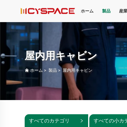
ホーム
製品
産
屋内用キャビン
ホーム
>
製品
>
屋内用キャビン
すべてのカテゴリ
すべての小カ