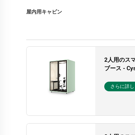
屋内用キャビン
2人用のス
ブース - Cy
さらに詳し