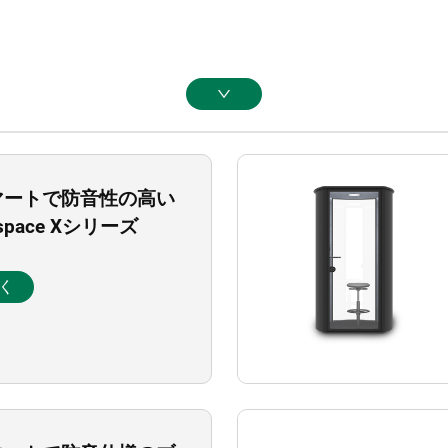
マートで防音性の高い
space Xシリーズ
く