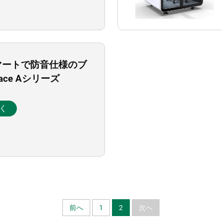
マートで防音仕様のブ
pace Aシリーズ
く
前へ
1
2
次へ