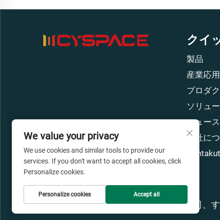
クイ
製品
産業応用
プロダク
ソリュー
ニュース
We value your privacy
当社につ
We use cookies and similar tools to provide our
Kontaku
services. If you don't want to accept all cookies, click
Personalize cookies.
Personalize cookies
Accept all
著作権 © 広州Cyspace知能設備有限公司、