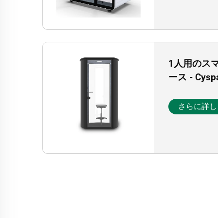
1人用のス
ース - Cys
さらに詳し