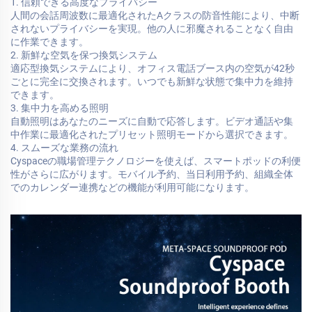
1. 信頼できる高度なプライバシー
人間の会話周波数に最適化されたAクラスの防音性能により、中断
されないプライバシーを実現。他の人に邪魔されることなく自由
に作業できます。
2. 新鮮な空気を保つ換気システム
適応型換気システムにより、オフィス電話ブース内の空気が42秒
ごとに完全に交換されます。いつでも新鮮な状態で集中力を維持
できます。
3. 集中力を高める照明
自動照明はあなたのニーズに自動で応答します。ビデオ通話や集
中作業に最適化されたプリセット照明モードから選択できます。
4. スムーズな業務の流れ
Cyspaceの職場管理テクノロジーを使えば、スマートポッドの利便
性がさらに広がります。モバイル予約、当日利用予約、組織全体
でのカレンダー連携などの機能が利用可能になります。