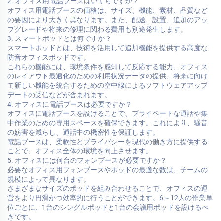
2. オフィス用電話ブースはいくらですか？
オフィス用電話ブースの価格は、サイズ、機能、素材、品質など
の要因により大きく異なります。また、配送、設置、追加のアッ
プグレードや将来の修理に関わる費用も別途発生します。
3. スマートポッドとは何ですか？
スマートポッドとは、技術を活用して追加機能を提供する高度な
防音オフィスポッドです。
これらの機能には、環境条件を感知して反応する能力、オフィス
のレイアウト最適化のための利用状況データの提供、将来に向け
て新しい機能を統合するための空中線によるソフトウェアアップ
デートの受信などが含まれます。
4. オフィスに電話ブースは必要ですか？
オフィスに電話ブースを設けることで、プライベートな通話や集
中作業のための専用スペースを確保できます。これにより、騒音
の妨害を減らし、通話中の機密性を保証します。
電話ブースは、柔軟性とプライバシーを現代の働き方に提供する
ことで、オフィス全体の環境を向上させます。
5. オフィスには何台のフォンブースが必要ですか？
必要なオフィス用フォンブースやポッドの最適な数は、チームの
規模によって異なります。
さまざまなサイズのポッドを組み合わせることで、オフィスの運
営をより円滑かつ効率的に行うことができます。6～12人の作業単
位ごとに、1台のシングルポッドと1台の会議用ポッドを設けるべ
きです。