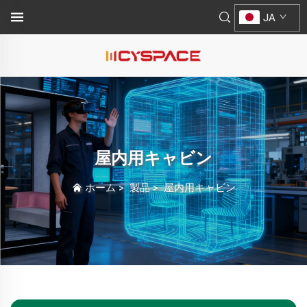
JA
屋内用キャビン
ホーム
>
製品
>
屋内用キャビン