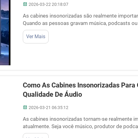
2026-03-22 20:18:07
As cabines insonorizadas são realmente importan
Quando as pessoas gravam música, podcasts ou q
som seja claro e perfeito. No entanto, o ruído p
Ver Mais
totalmente a gravação. É por isso que se utilizam 
Como As Cabines Insonorizadas Para
Qualidade De Áudio
2026-03-21 06:35:12
As cabines insonorizadas tornam-se realmente i
atualmente. Seja você músico, produtor de podca
boa qualidade de som é fundamental. Ao gravar e