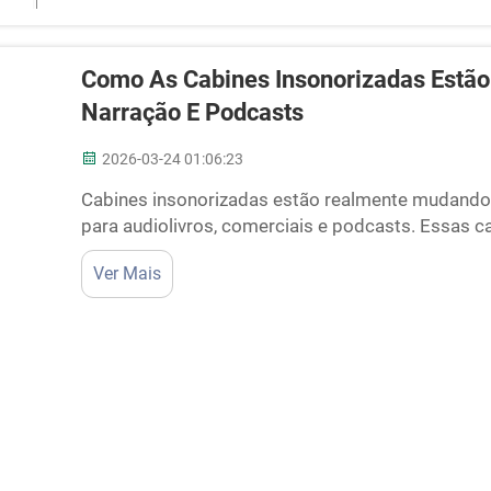
Como As Cabines Insonorizadas Estão
Narração E Podcasts
2026-03-24 01:06:23
Cabines insonorizadas estão realmente mudand
para audiolivros, comerciais e podcasts. Essas c
bloquear ruídos e ecos, facilitando assim a prod
Ver Mais
cabines se tornarem populares, os homens...