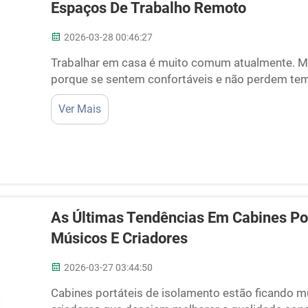
Espaços De Trabalho Remoto
2026-03-28 00:46:27
Trabalhar em casa é muito comum atualmente. M
porque se sentem confortáveis e não perdem te
também existem desafios, como ruídos causados 
Ver Mais
estimação correndo pela casa ou até mesmo vizin
portáteis à prova de som...
As Últimas Tendências Em Cabines Po
Músicos E Criadores
2026-03-27 03:44:50
Cabines portáteis de isolamento estão ficando m