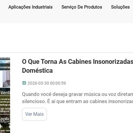
Aplicações Industriais
Serviço De Produtos
Soluções
O Que Torna As Cabines Insonorizadas
Doméstica
2026-03-30 00:00:59
Quando você deseja gravar música ou voz diretam
silencioso. É aí que entram as cabines insonori
especiais que mantêm o som no interior e imped
Ver Mais
fabrica essas cabines...