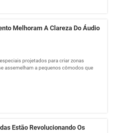
ento Melhoram A Clareza Do Áudio
especiais projetados para criar zonas
as se assemelham a pequenos cômodos que
almente ajuda quando se deseja áudio nítido.
dcasters e...
adas Estão Revolucionando Os