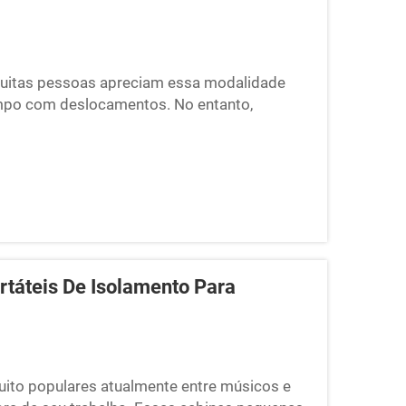
uitas pessoas apreciam essa modalidade
mpo com deslocamentos. No entanto,
por crianças brincando, animais de
hos barulhentos. É por isso que as cabines
rtáteis De Isolamento Para
uito populares atualmente entre músicos e