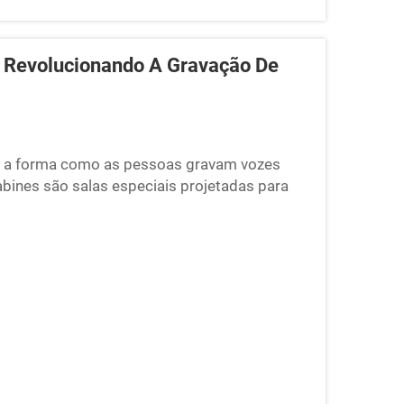
 Revolucionando A Gravação De
o a forma como as pessoas gravam vozes
abines são salas especiais projetadas para
ução de som profissional claro. Antes de essas