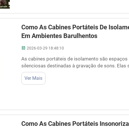
Como As Cabines Portáteis De Isolam
Em Ambientes Barulhentos
2026-03-29 18:48:10
As cabines portáteis de isolamento são espaços 
silenciosas destinadas à gravação de sons. El
podem ser instalados em qualquer lugar, o que re
Ver Mais
A Cyspace produz essas cabines para artistas, po
Como As Cabines Portáteis Insonoriz