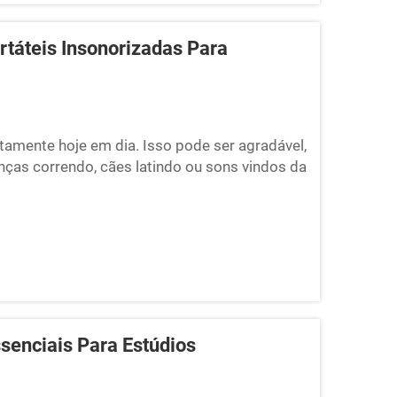
táteis Insonorizadas Para
amente hoje em dia. Isso pode ser agradável,
ças correndo, cães latindo ou sons vindos da
 cabines portáteis à prova de som estão se
senciais Para Estúdios