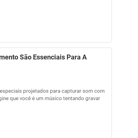
amento São Essenciais Para A
 especiais projetados para capturar som com
agine que você é um músico tentando gravar
zinando ou pessoas conversando interfere.
aí que entram as cabines portáteis...