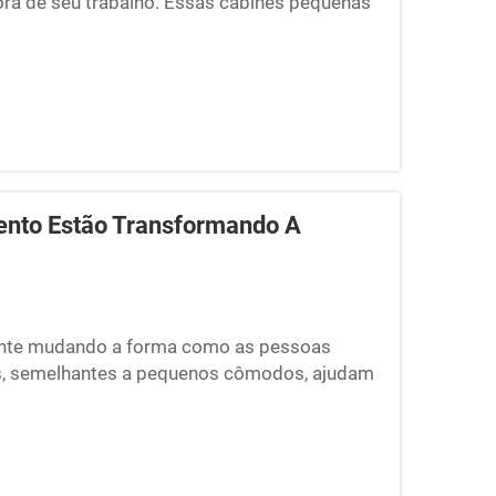
ora de seu trabalho. Essas cabines pequenas
ações mais limpas, com menos ruído.
ento Estão Transformando A
mente mudando a forma como as pessoas
s, semelhantes a pequenos cômodos, ajudam
 sem nenhum ruído de fundo interferindo.