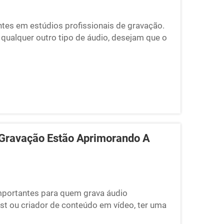
tes em estúdios profissionais de gravação.
ualquer outro tipo de áudio, desejam que o
roveniente do exterior pode comprometer
cabines insonorizadas. Elas...
 Gravação Estão Aprimorando A
mportantes para quem grava áudio
st ou criador de conteúdo em vídeo, ter uma
m um local barulhento, o trabalho pode ser