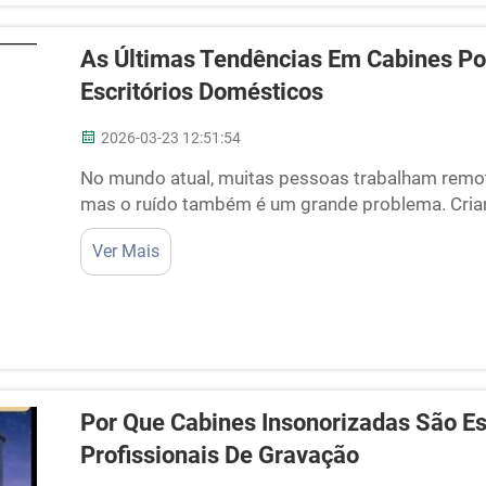
As Últimas Tendências Em Cabines Por
Escritórios Domésticos
2026-03-23 12:51:54
No mundo atual, muitas pessoas trabalham remot
mas o ruído também é um grande problema. Crian
rua dificultam a concentração. É por isso que as
Ver Mais
tornando populares. Essas são como sm...
Por Que Cabines Insonorizadas São Es
Profissionais De Gravação