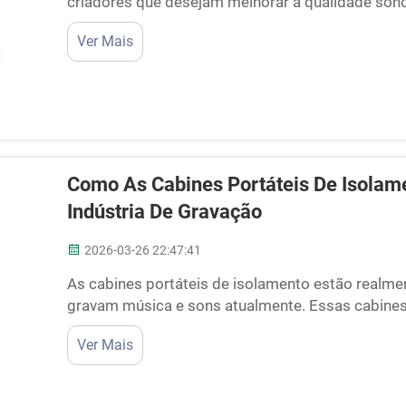
criadores que desejam melhorar a qualidade son
são fáceis de movimentar e ajudam a obter grav
Ver Mais
Empresas como a Cyspace estão produzindo ...
Como As Cabines Portáteis De Isolam
Indústria De Gravação
2026-03-26 22:47:41
As cabines portáteis de isolamento estão real
gravam música e sons atualmente. Essas cabine
músicos ou dubladores a obter gravações limpas,
Ver Mais
Isso é extremamente importante, pois ex...