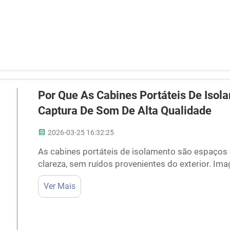
Por Que As Cabines Portáteis De Isol
Captura De Som De Alta Qualidade
2026-03-25 16:32:25
As cabines portáteis de isolamento são espaços
clareza, sem ruídos provenientes do exterior. Im
uma música em casa, mas o barulho de carros bu
Ver Mais
Isso faz com que sua gravação soe inadequada. É 