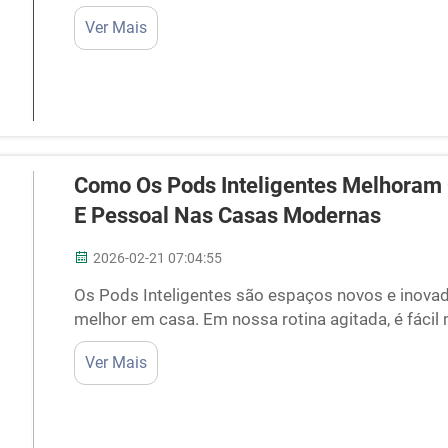
que, por vezes, dificulta a concentração. É aí que
Ver Mais
Essas áreas especiais oferecem...
Como Os Pods Inteligentes Melhoram O 
E Pessoal Nas Casas Modernas
2026-02-21 07:04:55
Os Pods Inteligentes são espaços novos e inova
melhor em casa. Em nossa rotina agitada, é fáci
pessoal, o que nos deixa cansados e estressado
Ver Mais
Inteligentes para resolver esse problema. Esses
você ...