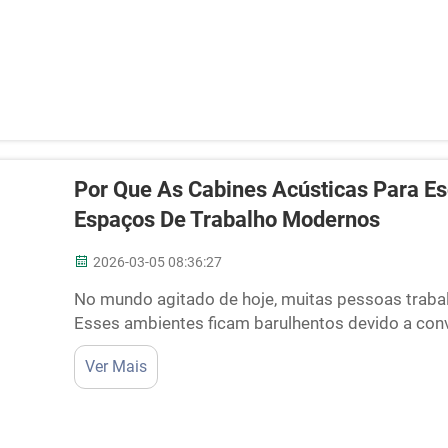
Por Que As Cabines Acústicas Para Es
Espaços De Trabalho Modernos
2026-03-05 08:36:27
No mundo agitado de hoje, muitas pessoas traba
Esses ambientes ficam barulhentos devido a conv
sons. É por isso que as cabines acústicas para e
Ver Mais
atualmente. A Cyspace fabrica essas cabines par
melhor...