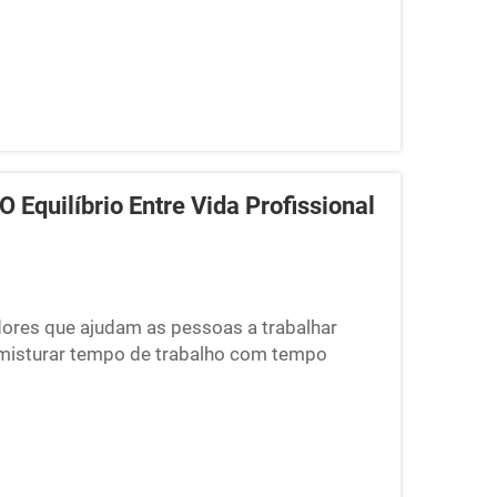
 entram as cabines de trabalho insonorizadas.
Equilíbrio Entre Vida Profissional
dores que ajudam as pessoas a trabalhar
l misturar tempo de trabalho com tempo
s. A Cyspace desenvolveu os Pods
 espaços de trabalho especiais oferecem a