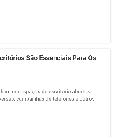
critórios São Essenciais Para Os
lham em espaços de escritório abertos.
ersas, campainhas de telefones e outros
scritórios estão se tornando muito populares
a ajudar as pessoas a se concentrarem