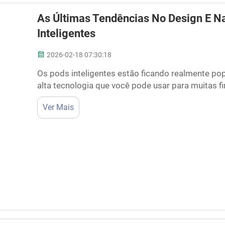
As Últimas Tendências No Design E N
Inteligentes
2026-02-18 07:30:18
Os pods inteligentes estão ficando realmente po
alta tecnologia que você pode usar para muitas fi
necessário. Os pods inteligentes foram desenvolv
Ver Mais
agradável. Empresas como a Cyspace lideram essa