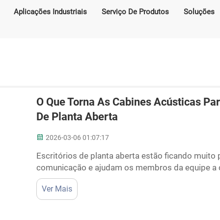
Aplicações Industriais
Serviço De Produtos
Soluções
O Que Torna As Cabines Acústicas Para
De Planta Aberta
2026-03-06 01:07:17
Escritórios de planta aberta estão ficando muito 
comunicação e ajudam os membros da equipe a c
ambientes podem ficar tão barulhentos que, às veze
Ver Mais
cabines acústicas para escritórios estão se torna