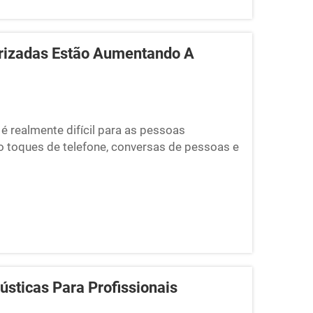
orizadas Estão Aumentando A
é realmente difícil para as pessoas
 toques de telefone, conversas de pessoas e
pensar com clareza e concluir bem as tarefas.
o estão surgindo...
sticas Para Profissionais