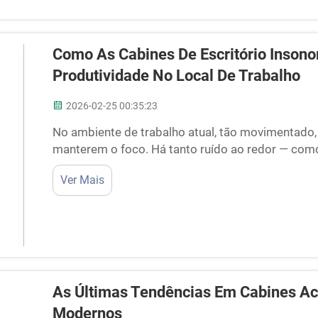
Como As Cabines De Escritório Inson
Produtividade No Local De Trabalho
2026-02-25 00:35:23
No ambiente de trabalho atual, tão movimentado, 
manterem o foco. Há tanto ruído ao redor — como
máquinas em funcionamento — que isso dificulta 
Ver Mais
É por isso que as cabines acústicas para escritóri
As Últimas Tendências Em Cabines Acú
Modernos