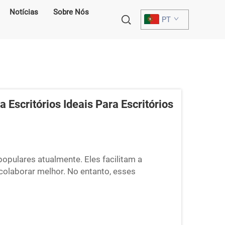
Notícias
Sobre Nós
PT
 Escritórios Ideais Para Escritórios
populares atualmente. Eles facilitam a
olaborar melhor. No entanto, esses
s, é difícil se concentrar. É por isso que as
ndo úteis. A Cyspace ha...