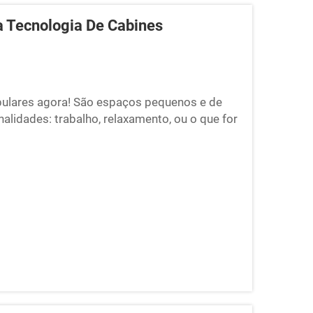
a Tecnologia De Cabines
pulares agora! São espaços pequenos e de
nalidades: trabalho, relaxamento, ou o que for
idos para tornar a vida um pouco mais fácil e
 tendência com pods incríveis...