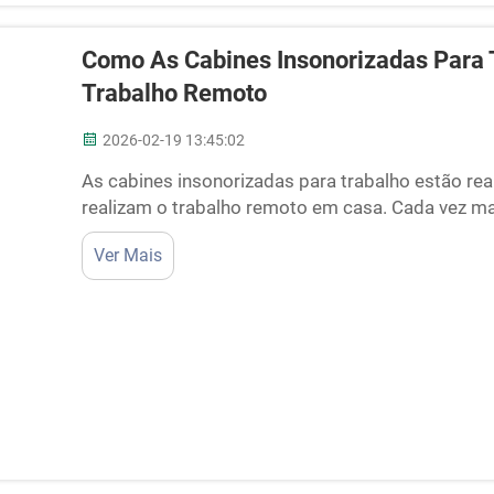
Como As Cabines Insonorizadas Para 
Trabalho Remoto
2026-02-19 13:45:02
As cabines insonorizadas para trabalho estão 
realizam o trabalho remoto em casa. Cada vez m
atualmente, mas encontrar um local silencioso co
Ver Mais
barulhentas correndo pela casa, cães latindo alto 