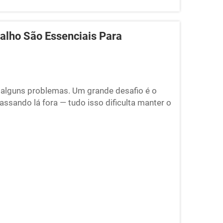
alho São Essenciais Para
 alguns problemas. Um grande desafio é o
assando lá fora — tudo isso dificulta manter o
abalho são úteis. A Cyspace tem essa sp...