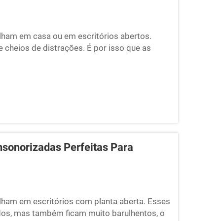
lham em casa ou em escritórios abertos.
 cheios de distrações. É por isso que as
res atualmente. São espaços pequenos e
nsonorizadas Perfeitas Para
lham em escritórios com planta aberta. Esses
dos, mas também ficam muito barulhentos, o