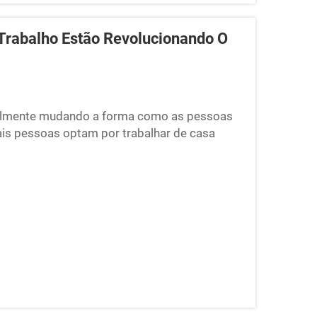
Trabalho Estão Revolucionando O
realmente mudando a forma como as pessoas
ais pessoas optam por trabalhar de casa
stuma ser difícil. Algumas têm crianças
ou o ruído do tráfego da rua...