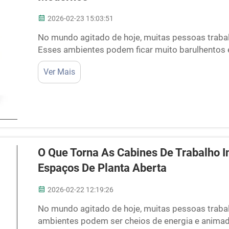
2026-02-23 15:03:51
No mundo agitado de hoje, muitas pessoas traba
Esses ambientes podem ficar muito barulhentos e
cabines acústicas estão se tornando tão popula
Ver Mais
silenciosos onde você pode se concentrar com...
O Que Torna As Cabines De Trabalho I
Espaços De Planta Aberta
2026-02-22 12:19:26
No mundo agitado de hoje, muitas pessoas traba
ambientes podem ser cheios de energia e anima