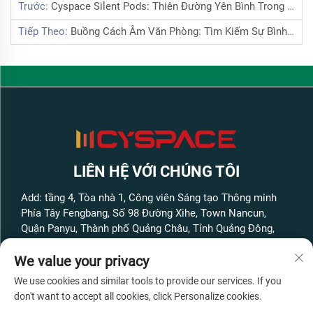
Trước:
Cyspace Silent Pods: Thiên Đường Yên Bình Trong Cuộc Sống Hiện Đại
Tiếp Theo:
Buồng Cách Âm Văn Phòng: Tìm Kiếm Sự Bình An Giữa Những Xáo Trộn Của Văn Phòng
LIÊN HỆ VỚI CHÚNG TÔI
Add: tầng 4, Tòa nhà 1, Công viên Sáng tạo Thông minh
Phía Tây Fengbang, Số 98 Đường Xihe, Town Nancun,
Quận Panyu, Thành phố Quảng Châu, Tỉnh Quảng Đông,
Trung Quốc
We value your privacy
Điện thoại:
+86-13316062192
We use cookies and similar tools to provide our services. If you
Email:
[email protected]
don't want to accept all cookies, click Personalize cookies.