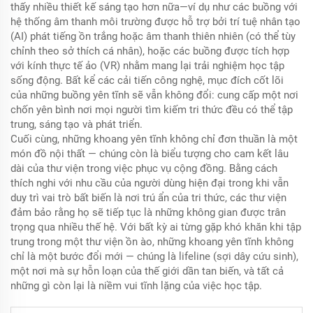
thấy nhiều thiết kế sáng tạo hơn nữa—ví dụ như các buồng với
hệ thống âm thanh môi trường được hỗ trợ bởi trí tuệ nhân tạo
(AI) phát tiếng ồn trắng hoặc âm thanh thiên nhiên (có thể tùy
chỉnh theo sở thích cá nhân), hoặc các buồng được tích hợp
với kính thực tế ảo (VR) nhằm mang lại trải nghiệm học tập
sống động. Bất kể các cải tiến công nghệ, mục đích cốt lõi
của những buồng yên tĩnh sẽ vẫn không đổi: cung cấp một nơi
chốn yên bình nơi mọi người tìm kiếm tri thức đều có thể tập
trung, sáng tạo và phát triển.
Cuối cùng, những khoang yên tĩnh không chỉ đơn thuần là một
món đồ nội thất — chúng còn là biểu tượng cho cam kết lâu
dài của thư viện trong việc phục vụ cộng đồng. Bằng cách
thích nghi với nhu cầu của người dùng hiện đại trong khi vẫn
duy trì vai trò bất biến là nơi trú ẩn của tri thức, các thư viện
đảm bảo rằng họ sẽ tiếp tục là những không gian được trân
trọng qua nhiều thế hệ. Với bất kỳ ai từng gặp khó khăn khi tập
trung trong một thư viện ồn ào, những khoang yên tĩnh không
chỉ là một bước đổi mới — chúng là lifeline (sợi dây cứu sinh),
một nơi mà sự hỗn loạn của thế giới dần tan biến, và tất cả
những gì còn lại là niềm vui tĩnh lặng của việc học tập.