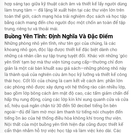
hợp sáng tạo giữa kỹ thuật cách âm và thiết kế lấy người dùng
làm trung tâm — đã lặng lẽ xuất hiện tại các thư viện lớn trên
toàn thế giới, cách mạng hóa trải nghiệm đọc sách và học tập
bằng cách mang đến cho người đọc một chốn an toàn để tập
trung, riêng tư và thoải mái.
Buồng Yên Tĩnh: Định Nghĩa Và Đặc Điểm
Những phòng nhỏ yên tĩnh, như tên gọi của chúng, là các
khoang nhỏ gọn, độc lập được thiết kế đặc biệt dành cho
những cá nhân cần sự tập trung tuyệt đối. Khác với những 'góc
yên tĩnh' tạm bợ mà thư viện từng cung cấp—thường chỉ đơn
giản là một cái bàn khuất sau giá sách—những phòng nhỏ này
là thành quả của nghiên cứu âm học kỹ lưỡng và thiết kế công
thái học. Cốt lõi của chúng là cam kết về cách âm: phần lớn
các phòng nhỏ được xây dựng với hệ thống rào cản nhiều lớp,
bao gồm lớp bông cách âm mật độ cao, các tấm giảm chấn để
hấp thụ rung động, cùng các lớp kín khí xung quanh cửa và cửa
sổ, hiệu quả ngăn chặn từ 30 đến 50 decibel tiếng ồn bên
ngoài—đủ để làm mờ mọi âm thanh từ tiếng nói chuyện đến
tiếng ồn ào của hệ thống điều hòa không khí trong thư viện.
Nội thất của một buồng yên tĩnh hiện đại cũng được thiết kế
cẩn thận nhằm hỗ trợ việc học tập và làm việc kéo dài. Các