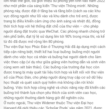
lớn nhất thế giới, đã giới thiệu 50 phòng yên tĩnh vào năm 2022
như một phần của sáng kiến 'Thư viện Thông minh'. Những
phòng này, được đặt ở tầng ba và tầng bốn (cách xa các khu
vực đông người như lối vào và khu dành cho trẻ em), được
trang bị điều khiển cảm ứng cho ánh sáng và nhiệt độ, đồng
thời tích hợp với hệ thống đặt chỗ của thư viện – cho phép
người dùng đặt trước qua WeChat. Các phòng nhanh chóng trở
nên phổ biến, đạt tỷ lệ sử dụng lên tới 90% trong mùa thi, và kể
từ đó đã được mở rộng lên 80 phòng.
Thư viện Đại học Phúc Đán ở Thượng Hải đã áp dụng một cách
tiếp cận riêng biệt, thiết kế hai loại buồng: buồng một người
dành cho việc học cá nhân và buồng hai người dành cho làm
việc theo cặp (ví dụ như giữa giảng viên hướng dẫn và sinh viên
cùng xem xét bản thảo). Các buồng của trường đại học còn
được trang bị máy quét tài liệu tích hợp và kết nối với thư viện
số của Phúc Đán, cho phép người dùng truy cập cơ sở dữ liệu
học thuật và quét sách quý hiếm mà không cần rời khỏi
buồng. Việc tích hợp công nghệ và chức năng này đã khiến các
buồng trở thành lựa chọn yêu thích của sinh viên cao học,
những người thường dành hàng giờ để nghiên cứu.
Ở nước ngoài, Thư viện Widener thuộc Thư viện Đại học
Harvard đã giới thiệu các 'Scholar Pods' vào năm 2021, được