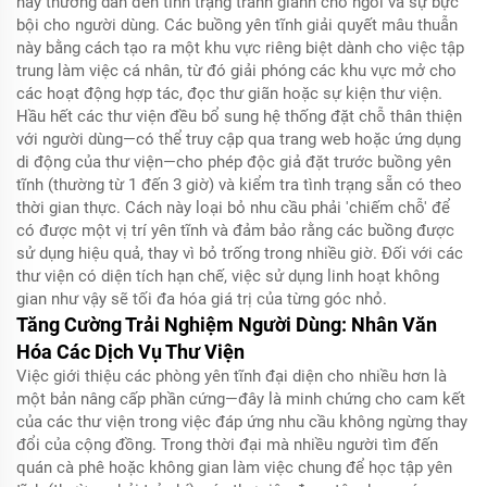
này thường dẫn đến tình trạng tranh giành chỗ ngồi và sự bực
bội cho người dùng. Các buồng yên tĩnh giải quyết mâu thuẫn
này bằng cách tạo ra một khu vực riêng biệt dành cho việc tập
trung làm việc cá nhân, từ đó giải phóng các khu vực mở cho
các hoạt động hợp tác, đọc thư giãn hoặc sự kiện thư viện.
Hầu hết các thư viện đều bổ sung hệ thống đặt chỗ thân thiện
với người dùng—có thể truy cập qua trang web hoặc ứng dụng
di động của thư viện—cho phép độc giả đặt trước buồng yên
tĩnh (thường từ 1 đến 3 giờ) và kiểm tra tình trạng sẵn có theo
thời gian thực. Cách này loại bỏ nhu cầu phải 'chiếm chỗ' để
có được một vị trí yên tĩnh và đảm bảo rằng các buồng được
sử dụng hiệu quả, thay vì bỏ trống trong nhiều giờ. Đối với các
thư viện có diện tích hạn chế, việc sử dụng linh hoạt không
gian như vậy sẽ tối đa hóa giá trị của từng góc nhỏ.
Tăng Cường Trải Nghiệm Người Dùng: Nhân Văn
Hóa Các Dịch Vụ Thư Viện
Việc giới thiệu các phòng yên tĩnh đại diện cho nhiều hơn là
một bản nâng cấp phần cứng—đây là minh chứng cho cam kết
của các thư viện trong việc đáp ứng nhu cầu không ngừng thay
đổi của cộng đồng. Trong thời đại mà nhiều người tìm đến
quán cà phê hoặc không gian làm việc chung để học tập yên