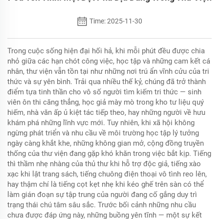
Time: 2025-11-30
Trong cuộc sống hiện đại hối hả, khi mỗi phút đều được chia
nhỏ giữa các hạn chót công việc, học tập và những cam kết cá
nhân, thư viện vẫn tồn tại như những nơi trú ẩn vĩnh cửu của tri
thức và sự yên bình. Trải qua nhiều thế kỷ, chúng đã trở thành
điểm tựa tinh thần cho vô số người tìm kiếm tri thức — sinh
viên ôn thi căng thẳng, học giả mày mò trong kho tư liệu quý
hiếm, nhà văn ấp ủ kiệt tác tiếp theo, hay những người về hưu
khám phá những lĩnh vực mới. Tuy nhiên, khi xã hội không
ngừng phát triển và nhu cầu về môi trường học tập lý tưởng
ngày càng khắt khe, những không gian mở, cộng đồng truyền
thống của thư viện đang gặp khó khăn trong việc bắt kịp. Tiếng
thì thầm nhẹ nhàng của thủ thư khi hỗ trợ độc giả, tiếng xào
xạc khi lật trang sách, tiếng chuông điện thoại vô tình reo lên,
hay thậm chí là tiếng cọt kẹt nhẹ khi kéo ghế trên sàn có thể
làm gián đoạn sự tập trung của người đang cố gắng duy trì
trạng thái chú tâm sâu sắc. Trước bối cảnh những nhu cầu
chưa được đáp ứng này, những buồng yên tĩnh — một sự kết