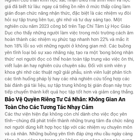
Nghiên cứu thần kinh học xác nhận điều mà sinh viên và học
giả đã biết từ lâu: ngay cả tiếng ồn nền ở mức thấp cũng làm
gián đoạn chức năng nhận thức, đặc biệt là các nhiệm vụ đòi
hỏi sự tập trung liên tục, ghi nhớ và tư duy sáng tạo. Một
nghiên cứu năm 2023 công bố trên
Tạp Chí Tâm Lý Học Giáo
Dục
cho thấy những người làm việc trong môi trường cách âm
hoàn thành các nhiệm vụ phức tạp nhanh hơn 22% và mắc ít
hơn 18% lỗi so với những người ở không gian mở. Các buồng
yên tĩnh loại bỏ sự xao nhãng này, tạo ra một 'bong bóng nhận
thức' nơi người đọc có thể hoàn toàn tập trung vào việc ôn thi,
viết luận án hay nghiên cứu chuyên sâu. Đối với sinh viên y
khoa ghi nhớ các thuật ngữ giải phẫu, sinh viên luật phân tích
các tình huống pháp lý hay các nhà nghiên cứu tổng hợp các
bài đánh giá tài liệu, sự tập trung không bị gián đoạn này trực
tiếp chuyển thành kết quả học tập tốt hơn và giảm căng thẳng.
Bảo Vệ Quyền Riêng Tư Cá Nhân: Không Gian An
Toàn Cho Các Tương Tác Nhạy Cảm
Các thư viện hiện đại không còn chỉ dành cho việc đọc yên
tĩnh—chúng đã phát triển thành những trung tâm đa chức năng
nơi người dùng kết hợp học tập với các nhiệm vụ chuyên môn
và cá nhân. Những buồng yên tĩnh đáp ứng nhu cầu ngày càng