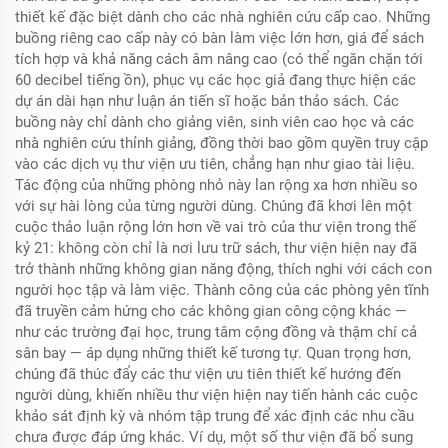
thiết kế đặc biệt dành cho các nhà nghiên cứu cấp cao. Những
buồng riêng cao cấp này có bàn làm việc lớn hơn, giá để sách
tích hợp và khả năng cách âm nâng cao (có thể ngăn chặn tới
60 decibel tiếng ồn), phục vụ các học giả đang thực hiện các
dự án dài hạn như luận án tiến sĩ hoặc bản thảo sách. Các
buồng này chỉ dành cho giảng viên, sinh viên cao học và các
nhà nghiên cứu thỉnh giảng, đồng thời bao gồm quyền truy cập
vào các dịch vụ thư viện ưu tiên, chẳng hạn như giao tài liệu.
Tác động của những phòng nhỏ này lan rộng xa hơn nhiều so
với sự hài lòng của từng người dùng. Chúng đã khơi lên một
cuộc thảo luận rộng lớn hơn về vai trò của thư viện trong thế
kỷ 21: không còn chỉ là nơi lưu trữ sách, thư viện hiện nay đã
trở thành những không gian năng động, thích nghi với cách con
người học tập và làm việc. Thành công của các phòng yên tĩnh
đã truyền cảm hứng cho các không gian công cộng khác —
như các trường đại học, trung tâm cộng đồng và thậm chí cả
sân bay — áp dụng những thiết kế tương tự. Quan trọng hơn,
chúng đã thúc đẩy các thư viện ưu tiên thiết kế hướng đến
người dùng, khiến nhiều thư viện hiện nay tiến hành các cuộc
khảo sát định kỳ và nhóm tập trung để xác định các nhu cầu
chưa được đáp ứng khác. Ví dụ, một số thư viện đã bổ sung