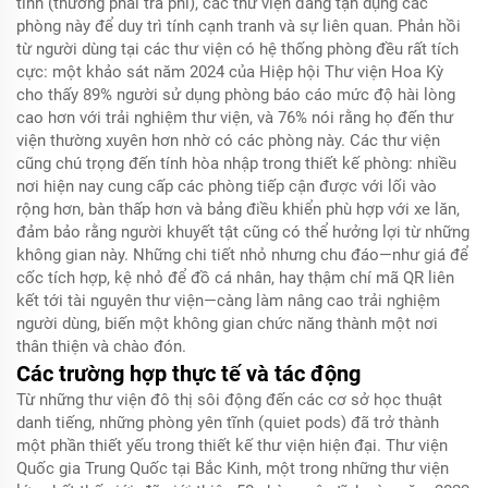
tĩnh (thường phải trả phí), các thư viện đang tận dụng các
phòng này để duy trì tính cạnh tranh và sự liên quan. Phản hồi
từ người dùng tại các thư viện có hệ thống phòng đều rất tích
cực: một khảo sát năm 2024 của Hiệp hội Thư viện Hoa Kỳ
cho thấy 89% người sử dụng phòng báo cáo mức độ hài lòng
cao hơn với trải nghiệm thư viện, và 76% nói rằng họ đến thư
viện thường xuyên hơn nhờ có các phòng này. Các thư viện
cũng chú trọng đến tính hòa nhập trong thiết kế phòng: nhiều
nơi hiện nay cung cấp các phòng tiếp cận được với lối vào
rộng hơn, bàn thấp hơn và bảng điều khiển phù hợp với xe lăn,
đảm bảo rằng người khuyết tật cũng có thể hưởng lợi từ những
không gian này. Những chi tiết nhỏ nhưng chu đáo—như giá để
cốc tích hợp, kệ nhỏ để đồ cá nhân, hay thậm chí mã QR liên
kết tới tài nguyên thư viện—càng làm nâng cao trải nghiệm
người dùng, biến một không gian chức năng thành một nơi
thân thiện và chào đón.
Các trường hợp thực tế và tác động
Từ những thư viện đô thị sôi động đến các cơ sở học thuật
danh tiếng, những phòng yên tĩnh (quiet pods) đã trở thành
một phần thiết yếu trong thiết kế thư viện hiện đại. Thư viện
Quốc gia Trung Quốc tại Bắc Kinh, một trong những thư viện