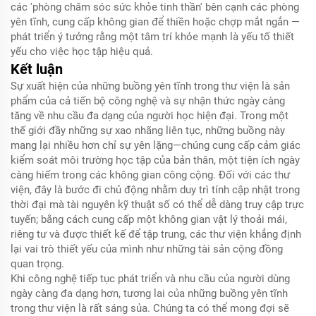
các 'phòng chăm sóc sức khỏe tinh thần' bên cạnh các phòng
yên tĩnh, cung cấp không gian để thiền hoặc chợp mắt ngắn —
phát triển ý tưởng rằng một tâm trí khỏe mạnh là yếu tố thiết
yếu cho việc học tập hiệu quả.
Kết luận
Sự xuất hiện của những buồng yên tĩnh trong thư viện là sản
phẩm của cả tiến bộ công nghệ và sự nhận thức ngày càng
tăng về nhu cầu đa dạng của người học hiện đại. Trong một
thế giới đầy những sự xao nhãng liên tục, những buồng này
mang lại nhiều hơn chỉ sự yên lặng—chúng cung cấp cảm giác
kiểm soát môi trường học tập của bản thân, một tiện ích ngày
càng hiếm trong các không gian công cộng. Đối với các thư
viện, đây là bước đi chủ động nhằm duy trì tính cập nhật trong
thời đại mà tài nguyên kỹ thuật số có thể dễ dàng truy cập trực
tuyến; bằng cách cung cấp một không gian vật lý thoải mái,
riêng tư và được thiết kế để tập trung, các thư viện khẳng định
lại vai trò thiết yếu của mình như những tài sản cộng đồng
quan trọng.
Khi công nghệ tiếp tục phát triển và nhu cầu của người dùng
ngày càng đa dạng hơn, tương lai của những buồng yên tĩnh
trong thư viện là rất sáng sủa. Chúng ta có thể mong đợi sẽ