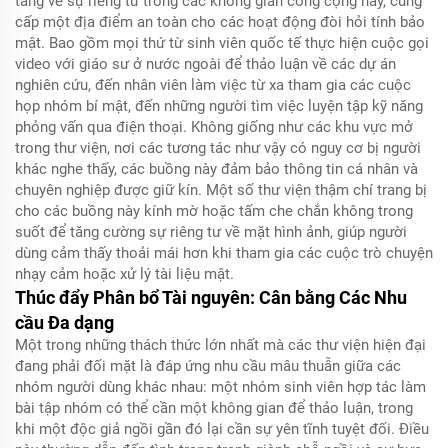
tăng về sự riêng tư trong các không gian công cộng này, cung
cấp một địa điểm an toàn cho các hoạt động đòi hỏi tính bảo
mật. Bao gồm mọi thứ từ sinh viên quốc tế thực hiện cuộc gọi
video với giáo sư ở nước ngoài để thảo luận về các dự án
nghiên cứu, đến nhân viên làm việc từ xa tham gia các cuộc
họp nhóm bí mật, đến những người tìm việc luyện tập kỹ năng
phỏng vấn qua điện thoại. Không giống như các khu vực mở
trong thư viện, nơi các tương tác như vậy có nguy cơ bị người
khác nghe thấy, các buồng này đảm bảo thông tin cá nhân và
chuyên nghiệp được giữ kín. Một số thư viện thậm chí trang bị
cho các buồng này kính mờ hoặc tấm che chắn không trong
suốt để tăng cường sự riêng tư về mặt hình ảnh, giúp người
dùng cảm thấy thoải mái hơn khi tham gia các cuộc trò chuyện
nhạy cảm hoặc xử lý tài liệu mật.
Thúc đẩy Phân bổ Tài nguyên: Cân bằng Các Nhu
cầu Đa dạng
Một trong những thách thức lớn nhất mà các thư viện hiện đại
đang phải đối mặt là đáp ứng nhu cầu mâu thuẫn giữa các
nhóm người dùng khác nhau: một nhóm sinh viên hợp tác làm
bài tập nhóm có thể cần một không gian để thảo luận, trong
khi một độc giả ngồi gần đó lại cần sự yên tĩnh tuyệt đối. Điều