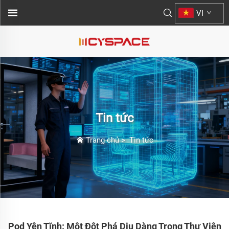
VI
Tin tức
Trang chủ
>
Tin tức
Pod Yên Tĩnh: Một Đột Phá Dịu Dàng Trong Thư Viện