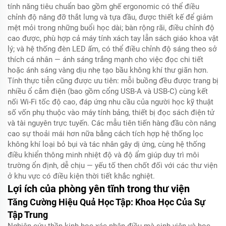
tính năng tiêu chuẩn bao gồm ghế ergonomic có thể điều
chỉnh độ nâng đỡ thắt lưng và tựa đầu, được thiết kế để giảm
mệt mỏi trong những buổi học dài; bàn rộng rãi, điều chỉnh độ
cao được, phù hợp cả máy tính xách tay lẫn sách giáo khoa vật
lý; và hệ thống đèn LED ấm, có thể điều chỉnh độ sáng theo sở
thích cá nhân — ánh sáng trắng mạnh cho việc đọc chi tiết
hoặc ánh sáng vàng dịu nhẹ tạo bầu không khí thư giãn hơn.
Tính thực tiễn cũng được ưu tiên: mỗi buồng đều được trang bị
nhiều ổ cắm điện (bao gồm cổng USB-A và USB-C) cùng kết
nối Wi-Fi tốc độ cao, đáp ứng nhu cầu của người học kỹ thuật
số vốn phụ thuộc vào máy tính bảng, thiết bị đọc sách điện tử
và tài nguyên trực tuyến. Các mẫu tiên tiến hàng đầu còn nâng
cao sự thoải mái hơn nữa bằng cách tích hợp hệ thống lọc
không khí loại bỏ bụi và tác nhân gây dị ứng, cùng hệ thống
điều khiển thông minh nhiệt độ và độ ẩm giúp duy trì môi
trường ổn định, dễ chịu — yếu tố then chốt đối với các thư viện
ở khu vực có điều kiện thời tiết khắc nghiệt.
Lợi ích của phòng yên tĩnh trong thư viện
Tăng Cường Hiệu Quả Học Tập: Khoa Học Của Sự
Tập Trung