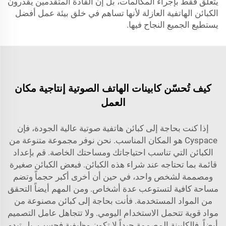
يتعلق فقط بإجراء المكالمات، بل إن القادة المتقدمين يقدرون
الكبائن الهاتفية العازلة لأنها تساهم في خلق بيئة عمل أفضل
يستطيع الجميع النجاح فيها.
كيف تُحسّن كابينات الهاتف الصوتية إنتاجية مكان
العمل
إذا كنت بحاجة إلى كبائن هاتفية صوتية عالية الجودة، فإن
Cyspace هو المكان المناسب. نحن نوفر مجموعة متنوعة من
الكبائن التي تناسب احتياجاتك ومساحتك الخاصة. قم بإعداد
قائمة بما تحتاجه عند شراء هذه الكبائن. فبعض الكبائن صغيرة
ومصممة لشخص واحد، في حين أن أخرى أكبر حجماً وتضم
مساحة كافية لتستوعب عدة أشخاص. ومن المهم أيضاً التحقق
من المواد المستخدمة. فأنت بحاجة إلى كبائن مصنوعة من
مواد قوية تتحمل الاستخدام اليومي. ولا تتجاهل عامل التصميم
أيضاً. فالكابينة المصممة جيداً لا تكون وظيفية فحسب، بل تبدو