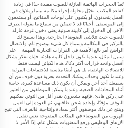
تُعدّ الحجرات الهاتفية العازلة للصوت مفيدة جدًا في زيادة
كفاءة المكتب. تخيّل محاولة إجراء مكالمة بينما زملاؤك في
العمل يتحدثون، أو يكتبون على لوحات المفاتيح، أو يستمعون
إلى الموسيقى. أحيانًا قد لا تتمكن من سماع ما يقوله الطرف
الآخر. إن الدخول إلى كابينة صوتية يعني دخول غرفة عازلة
للصوت حيث تتلاشى الضوضاء الخارجية. وهذا يسمح لك
بالتركيز في المكالمة وسماع كل شيء بوضوح تام. والاتصال
الواضح أمر بالغ الأهمية في القرارات التجارية المهمة — على
سبيل المثال، عندما تكون داخل كابينة هادئة، فإنك تفكر بشكل
أفضل واتخذ قرارات أكثر ذكاءً. هذه الكبائن ليست فقط
للاتصالات الهاتفية، بل هي أيضًا مناسبة للاجتماعات المرئية.
وعندما تكون وحدك، يمكنك التحدث بحرية دون خوف من أن
يسمعك أحد آخر. ويمكن أن يكون ذلك مساعدة كبيرة، خاصة
أثناء المحادثات الصعبة. وعندما يتمكن الموظفون من العثور
على ركن هادئ، فإنهم يشعرون بقدر أقل من التوتر. يمكنهم
التوقف مؤقتًا، وإعادة شحن طاقتهم، ثم العودة إلى العمل.
وينتج عن ذلك موظفون أكثر سعادة وإنتاجية. فالغرف التي تتيح
الهروب من الضوضاء في المكاتب المفتوحة تعني تقليل
الإرهاق الوظيفي ورفع المعنويات بشكل عام. إذًا الأمر لا