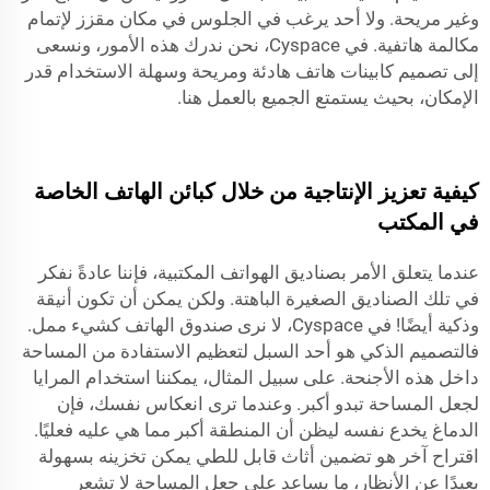
وغير مريحة. ولا أحد يرغب في الجلوس في مكان مقزز لإتمام
مكالمة هاتفية. في Cyspace، نحن ندرك هذه الأمور، ونسعى
إلى تصميم كابينات هاتف هادئة ومريحة وسهلة الاستخدام قدر
الإمكان، بحيث يستمتع الجميع بالعمل هنا.
كيفية تعزيز الإنتاجية من خلال كبائن الهاتف الخاصة
في المكتب
عندما يتعلق الأمر بصناديق الهواتف المكتبية، فإننا عادةً نفكر
في تلك الصناديق الصغيرة الباهتة. ولكن يمكن أن تكون أنيقة
وذكية أيضًا! في Cyspace، لا نرى صندوق الهاتف كشيء ممل.
فالتصميم الذكي هو أحد السبل لتعظيم الاستفادة من المساحة
داخل هذه الأجنحة. على سبيل المثال، يمكننا استخدام المرايا
لجعل المساحة تبدو أكبر. وعندما ترى انعكاس نفسك، فإن
الدماغ يخدع نفسه ليظن أن المنطقة أكبر مما هي عليه فعليًا.
اقتراح آخر هو تضمين أثاث قابل للطي يمكن تخزينه بسهولة
بعيدًا عن الأنظار، ما يساعد على جعل المساحة لا تشعر