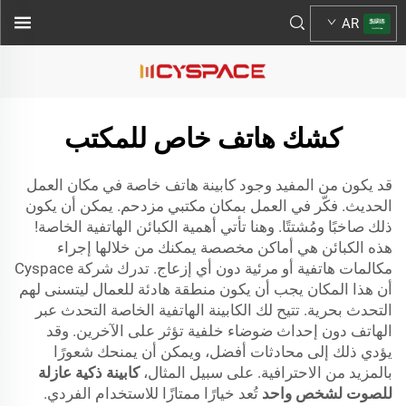
AR
كشك هاتف خاص للمكتب
قد يكون من المفيد وجود كابينة هاتف خاصة في مكان العمل
الحديث. فكّر في العمل بمكان مكتبي مزدحم. يمكن أن يكون
ذلك صاخبًا ومُشتتًا. وهنا تأتي أهمية الكبائن الهاتفية الخاصة!
هذه الكبائن هي أماكن مخصصة يمكنك من خلالها إجراء
مكالمات هاتفية أو مرئية دون أي إزعاج. تدرك شركة Cyspace
أن هذا المكان يجب أن يكون منطقة هادئة للعمال ليتسنى لهم
التحدث بحرية. تتيح لك الكابينة الهاتفية الخاصة التحدث عبر
الهاتف دون إحداث ضوضاء خلفية تؤثر على الآخرين. وقد
يؤدي ذلك إلى محادثات أفضل، ويمكن أن يمنحك شعورًا
بالمزيد من الاحترافية. على سبيل المثال،
كابينة ذكية عازلة
للصوت لشخص واحد
تُعد خيارًا ممتازًا للاستخدام الفردي.