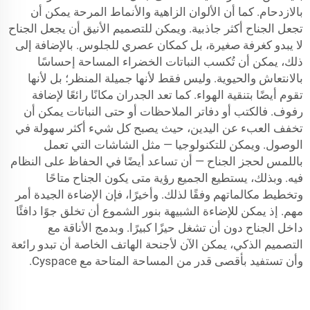
بالازدحام. كما أن الألوان الزاهية والأنماط المرحة يمكن أن
تجعل الجناح أكثر جاذبية. ويمكن للتصميم الأنيق أن يجعل الجناح
لا يبدو كغرفة صغيرة، بل كمكان عصري للجلوس. بالإضافة إلى
ذلك، يمكن أن تُكسب النباتات الخضراء المساحة إحساسًا
بالانتعاش والحيوية. وليس فقط لأنها جميلة المنظر؛ بل لأنها
تقوم أيضًا بتنقية الهواء. كما تعد الجدران مكانًا رائعًا لإضافة
رفوف. فالكتب أو دفاتر الملاحظات أو حتى النباتات يمكن أن
تخفف العبء عن اليدين، حيث يصبح كل شيء أكثر سهولة في
الوصول. ويمكن للتكنولوجيا — مثل الشاشات التي تعمل
باللمس لحجز الجناح — أن تساعد أيضًا في الحفاظ على النظام
فيه. وبذلك، يستطيع الجميع رؤية متى يكون الجناح متاحًا
وتخطيط مكالماتهم وفقًا لذلك. وأخيرًا، فإن الإضاءة الجيدة أمر
مهم. إذ يمكن للإضاءة الشبيهة بنور الشموع أن تخلق جوًا دافئًا
داخل الجناح دون أن تشغل حيزًا كبيرًا. وبدمج الأناقة مع
التصميم الذكي، يمكن الآن لأجنحة الهاتف الخاصة أن تبدو رائعة
وأن تستفيد بأقصى قدر من المساحة المتاحة مع Cyspace.