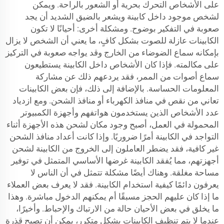
على الأشخاص التحرك بحرية أو الشعور بالراحة. ويمكن
لشخص موجود داخل كابينة ويشعر بالضيق الشديد أن يجد
صعوبة في التفكير بوضوح. ومشكلة أخرى: أحيانًا لا تكون
الكابينات عازلة للصوت بشكل كافٍ، ما يعني أن الشخص لا يزال
بإمكانه سماع الضوضاء من الخارج وقد يواجه صعوبة في التركيز
على مكالمته. فإذا كان الأشخاص داخل الكابينة يستطيعون
سماع أصوات من الممر، فقد يردعهم ذلك عن مشاركة
المعلومات الحساسة. بالإضافة إلى ذلك، فإن بعض الكابينات
تعاني من نقص في منافذ الكهرباء أو منافذ الشحن. ومع ازدياد
عدد الأشخاص الذين يستخدمون هواتفهم وأجهزة الكمبيوتر
المحمولة في العمل، أصبح وجود مكان لشحن هذه الأجهزة أثناء
التواجد في الكابينة أمرًا ضروريًا. وإذا كانت أعداد منافذ الشحن
غير كافية، فقد يضطر العاملون إلى الخروج من الكابينة لشحن
أجهزتهم، مما يُفقد الكابينة غرضها الأساسي المتمثل في توفير
مساحة مغلقة. وهناك أيضًا مشكلة تتمثل في أن الناس لا
يعرفون دائمًا كيفية استخدام الكابينة. فقد لا يعرف بعض العملاء
ما إذا كان عليهم الحجز مسبقًا أم يمكنهم الدخول مباشرة. وهذا
ما يخلق في بعض الأحيان حالة من الارتباك والإحباط. وأخيرًا،
عندما لا يتم تنظيف الكابينات بشكل متكرر، يمكن أن تصبح قذرة