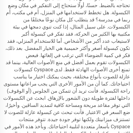
تحتاجه بالضبط. حسنًا، أولًا ستحتاج إلى التفكير في مكان وضع
الكبسولة. هل تخطط لاستخدامها في المنزل، أم في مكتب، أم
ربما في مدرسة؟ قد يتطلب كل مكان نوعًا مختلفًا من
الكبسولات. على سبيل المثال، إذا كنت تنوي دمجها في بيئة
مكتبية بها الكثير من الحركة، فقد تفكر في كبسولة أكبر
لاستيعاب عدد أكبر من الأشخاص. أما للاستخدام المنزلي، فقد
تكون كبسولة أصغر وأكثر حميمية هي الخيار المفضل. بعد ذلك،
فكر في كمية الضوضاء التي ترغب في إلغائها. فبعض
الكبسولات تقوم بعمل أفضل في منع الأصوات العالية، بينما قد
تمنع أخرى الأصوات الهادئة فقط. لدى Cyspace كبسولات
عازلة للصوت بأنواع مختلفة، بحيث يمكنك اختيار ما يناسب
احتياجاتك. كما أن من الأمور الأخرى التي يجب مراعاتها مستوى
راحة الكبسولة. فأنت تريد أن تتمكن من الجلوس (أو الوقوف)
داخلها لفترة طويلة دون الشعور بالإرهاق. ابحث عن الكبسولات
التي توفر مقاعد مريحة ومساحة كافية لتمديد الساقين. وأخيرًا،
ضع السعر في الاعتبار. فأنت تبحث عن كبسولة عازلة للصوت لا
تستنزف ميزانيتك ولكنها توفر جودة جيدة. تتوفر منتجات
Cyspace بأسعار متعددة لتلبية احتياجاتك. وبأخذ هذه الأمور في