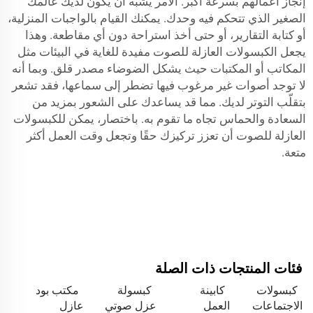
إنجاز أعمالهم بسرعة أكبر. الأمر يشبه أن يكون لديك عالمك
الصغير الذي تتحكم فيه وحدك. يمكنك القيام بالواجبات المنزلية،
أو كتابة التقارير، أو حتى أخذ استراحة دون أي مقاطعة. وهذا
يجعل الكبسولات العازلة للصوت مفيدة للغاية في البيئات مثل
المكاتب أو المكتبات حيث يشكل الضوضاء مصدر قلق. وبما أنه
لا توجد أصوات غير مرغوب فيها تضطر إلى سماعها، فقد تشعر
بتقلّب التوتر لديك. مما قد يساعدك على الشعور بمزيد من
السعادة والحماس تجاه ما تقوم به. باختصار، يمكن للكبسولات
العازلة للصوت أن تعزز تركيزك حقًا وتجعل وقت العمل أكثر
متعة.
فئات المنتجات ذات الصلة
كبسولات
كابينة
كبسولة
مكتب بود
الاجتماعات
العمل
عزل صوتي
عازل