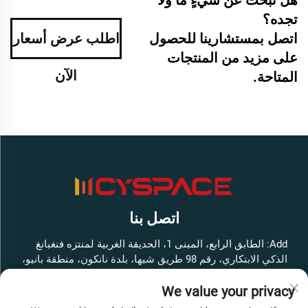
هل تبحث عن شيءٍ ما ولا
تجده؟
اتصل بمستشارينا للحصول
اطلب عرض أسعار
على مزيد من المنتجات
الآن
المتاحة.
اتصل بنا
Add: الطابق الرابع، المبنى 1، الحديقة الغربية لمنتزه فنغبانغ
الذكي الابتكاري، رقم 98 طريق شيها، بلدة نانكون، منطقة بانيو،
مدينة قوانغتشو، مقاطعة قوانغدونغ، الصين
We value your privacy
هاتف:
+86-13316062192