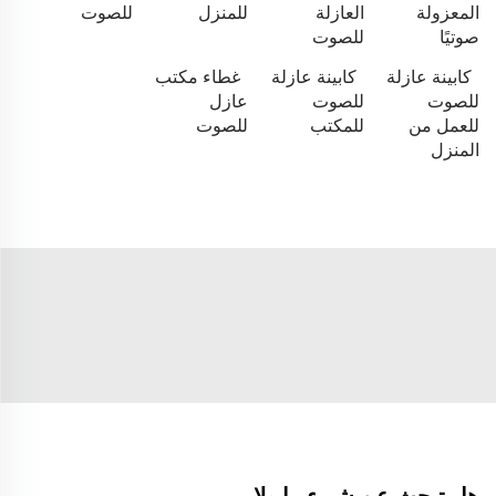
المعزولة
العازلة
للمنزل
للصوت
صوتيًا
للصوت
كابينة عازلة
كابينة عازلة
غطاء مكتب
للصوت
للصوت
عازل
للعمل من
للمكتب
للصوت
المنزل