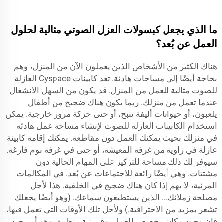
ما الذي يجعل كبسولات العزل الصوتي مثالية لحلول
العمل عن بُعد؟
هناك الكثير من الأشخاص الذين يعملون الآن من المنزل، وهم
بحاجة أيضًا إلى مساحات هادئة. تعد كابينات Cyspace العازلة
للصوت مثالية للعمل من المنزل. قد يكون من السهل الانشغال
عندما تعمل من منزلك. ربما يكون هناك ضجيج من أطفال
يلعبون، أو حيوانات أليفة تنبح، أو حتى حركة مرور خارجية. يمكن
استخدام الكابينات العازلة للصوت لإنشاء مساحة عمل هادئة
في منزلك بحيث يمكنك العمل دون مقاطعة. يمكنك إقامة كابينة
عازلة في زاوية من غرفة المعيشة، أو حتى في غرفة نوم فارغة.
سيوفر لك ذلك مساحة للتركيز على المهام الحالية دون
مشتتات. وهي أيضًا رائعة للاجتماعات عن بُعد. في المكالمات
المرئية، لا يهم إذا كان هناك ضجيج في الخلفية. هذا لأجل
مصلحة زملائك... الذين يستطيعون سماعك. (وهو أيضًا يجعلك
تشعر بمزيد من الاحترافية.) ولأجل تلك الأوقات التي تعمل فيها،
فإن وجود مكان مخصص للعمل يوفر بنية منظمة، وهو أمر جيد