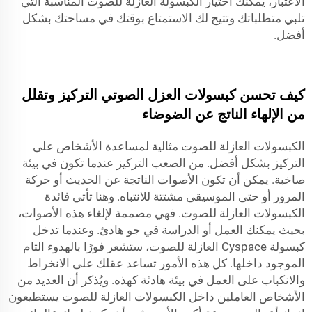
الاعتبار، يمكنك اختيار الكبسولة العازلة للصوت المناسبة التي
تلبي متطلباتك وتتيح لك الاستمتاع بوقتك في مساحتك بشكل
أفضل.
كيف تحسن كبسولات العزل الصوتي التركيز وتقلل
من الإلهاء الناتج عن الضوضاء
الكبسولات العازلة للصوت مثالية لمساعدة الأشخاص على
التركيز بشكل أفضل. من الصعب التركيز عندما تكون في بيئة
صاخبة. يمكن أن تكون الأصوات الناتجة عن الحديث أو حركة
المرور أو حتى الموسيقى مشتتة للانتباه. وهنا تأتي فائدة
الكبسولات العازلة للصوت. فهي مصممة لإلغاء هذه الأصوات،
بحيث يمكنك العمل أو الدراسة في جو هادئ. وعندما تدخل
كبسولة Cyspace العازلة للصوت، ستشعر فورًا بالهدوء التام
الموجود داخلها. كل هذه الأمور تساعد عقلك على الانخراط
والانكباب على العمل في بيئة هادئة كهذه. ويُذكر أن العديد من
الأشخاص العاملين داخل الكبسولات العازلة للصوت يستطيعون