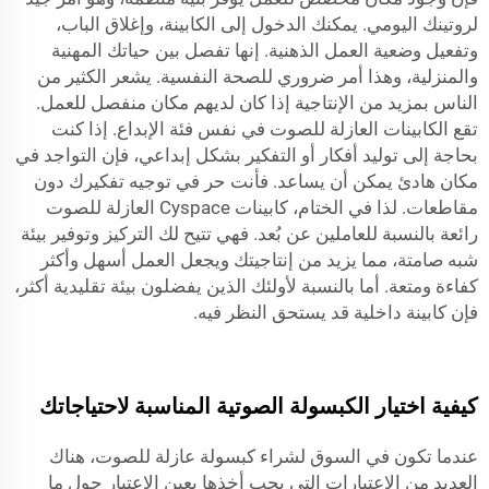
لروتينك اليومي. يمكنك الدخول إلى الكابينة، وإغلاق الباب،
وتفعيل وضعية العمل الذهنية. إنها تفصل بين حياتك المهنية
والمنزلية، وهذا أمر ضروري للصحة النفسية. يشعر الكثير من
الناس بمزيد من الإنتاجية إذا كان لديهم مكان منفصل للعمل.
تقع الكابينات العازلة للصوت في نفس فئة الإبداع. إذا كنت
بحاجة إلى توليد أفكار أو التفكير بشكل إبداعي، فإن التواجد في
مكان هادئ يمكن أن يساعد. فأنت حر في توجيه تفكيرك دون
مقاطعات. لذا في الختام، كابينات Cyspace العازلة للصوت
رائعة بالنسبة للعاملين عن بُعد. فهي تتيح لك التركيز وتوفير بيئة
شبه صامتة، مما يزيد من إنتاجيتك ويجعل العمل أسهل وأكثر
كفاءة ومتعة. أما بالنسبة لأولئك الذين يفضلون بيئة تقليدية أكثر،
فإن
كابينة داخلية
قد يستحق النظر فيه.
كيفية اختيار الكبسولة الصوتية المناسبة لاحتياجاتك
عندما تكون في السوق لشراء كبسولة عازلة للصوت، هناك
العديد من الاعتبارات التي يجب أخذها بعين الاعتبار حول ما