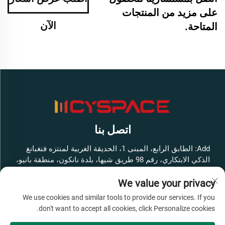
على مزيد من المنتجات
الآن
المتاحة.
اتصل بنا
Add: الطابق الرابع، المبنى 1، الحديقة الغربية لمنتزه فنغبانغ
الذكي الابتكاري، رقم 98 طريق شيها، بلدة نانكون، منطقة بانيو،
مدينة قوانغتشو، مقاطعة قوانغدونغ، الصين
We value your privacy
هاتف:
+86-13316062192
We use cookies and similar tools to provide our services. If you
البريد الإلكتروني:
[email protected]
don't want to accept all cookies, click Personalize cookies.