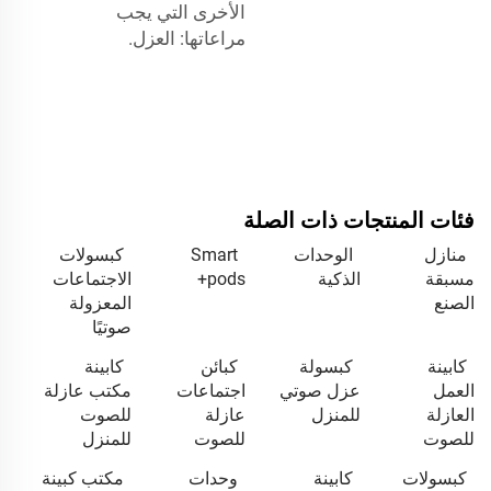
الأخرى التي يجب
مراعاتها: العزل.
فئات المنتجات ذات الصلة
منازل
الوحدات
Smart
كبسولات
مسبقة
الذكية
pods+
الاجتماعات
الصنع
المعزولة
صوتيًا
كابينة
كبسولة
كبائن
كابينة
العمل
عزل صوتي
اجتماعات
مكتب عازلة
العازلة
للمنزل
عازلة
للصوت
للصوت
للصوت
للمنزل
كبسولات
كابينة
وحدات
مكتب كبينة