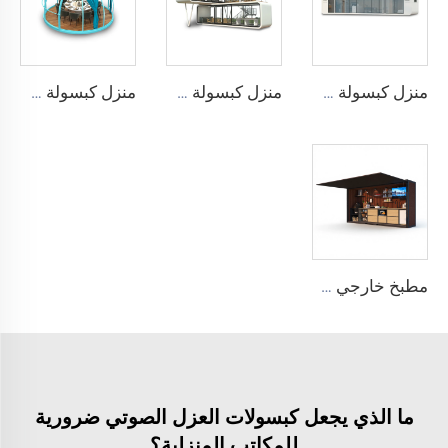
منزل كبسولة APPLE CABIN - سلسلة Cyspace A12
منزل كبسولة APPLE CABIN - سلسلة مزدوجة الطابق
منزل كبسولة PC Star Room
مطبخ خارجي CYSPACE
ما الذي يجعل كبسولات العزل الصوتي ضرورية
للمكاتب المنزلية؟