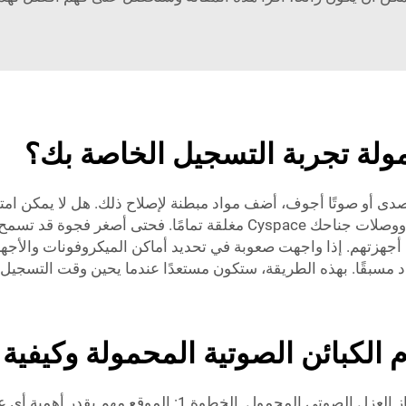
ولة تجربة التسجيل الخاصة بك؟
مع صدى أو صوتًا أجوف، أضف مواد مبطنة لإصلاح ذلك. هل لا يمكن ا
أو بعض الألواح الخاصة؟ تحقق أيضًا للتأكد من أن أبواب ووصلات جناحك pace
أجهزتهم. إذا واجهت صعوبة في تحديد أماكن الميكروفونات والأجه
 مسبقًا. بهذه الطريقة، ستكون مستعدًا عندما يحين وقت التسجيل.
الكبائن الصوتية المحمولة وكيفية 
تعتمد جودة صوتك بشكل كبير على إعدادك الصحيح لجهاز العزل الص