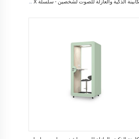
الكابينة الذكية والعازلة للصوت لشخصين - سلسلة Cyspace X