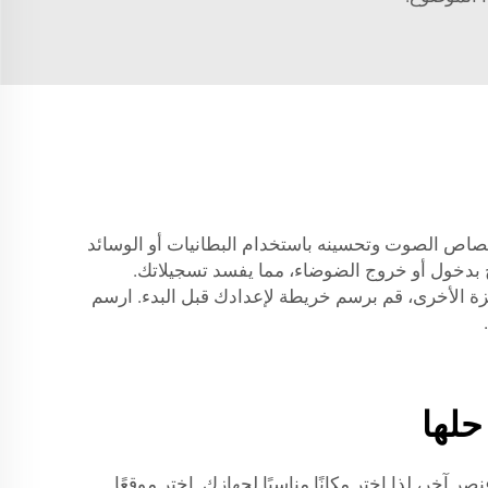
متصاص الصوت وتحسينه باستخدام البطانيات أو الوسائد
Cys مغلقة تمامًا. فحتى أصغر فجوة قد تسمح بدخول أو خروج الضوضاء، مما يفسد تسجيلاتك.
زة الأخرى، قم برسم خريطة لإعدادك قبل البدء. ارسم
حلها
وتي المحمول. الخطوة 1: الموقع مهم بقدر أهمية أي عنصر آخر، لذا اختر مكانًا مناسبًا لجهازك. اختر موقعًا