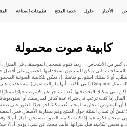
حن
الأخبار
حلول
خدمة المنتج
تطبيقات الصناعة
المن
كابينة صوت محمولة
 لعدد كبير من الأشخاص — ربما تقوم بتسجيل الموسيقى في المنزل، 
دًا من المساحات التي يمكن للمبدعين استخدامها للحصول على أفضل 
تنقّل، أو لا يمتلك استوديو مناسبًا. إذ يمكن للكابينة الصوتية ال
العمل دون مشتتات.
 التي يمكنك البحث فيها. تُعد المتاجر عبر الإنترنت خيارًا ممتازً
من المال إذا كنت ترغب في شراء عدة كبائن لمدرستك أو استوديوها
 المعارض التجارية المحلية تُعد مكانًا آخر جيدًا للعثور على صف
سَ أن تسأل أسئلة حول المنتج وقم بمقارنة الأسعار. فمن المفيد
فهي تمنحك فكرة عما إذا كانت كابينة الصوت تستحق المال أم لا. 
عقلك وافحص الكابينة قبل شرائها. فأنت تبحث عن شيء يؤدي أداءً جيد