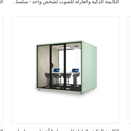
Cyspa
الكابينة الذكية والعازلة للصوت لشخص واحد - سلسلة Cyspace B