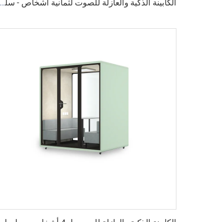
الكابينة الذكية والعازلة للصوت لثمانية أشخاص - سلسلة ce S