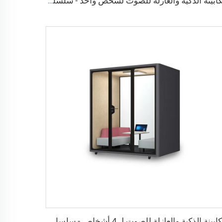
الكابينة الذكية والعازلة للصوت لشخص واحد - سلسلة Cyspace X
الكابينة الذكية والعازلة للصوت لـ 4 أشخاص - سلسلة Cyspace Y PRO