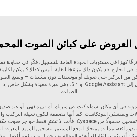
 العروض على كبائن الصوت المحمو
ا كبيرًا في مستويات الجودة العامة للتسجيل. فكّر في محاولة تس
 في الخارج. قد يكون ذلك مزعجًا للغاية، أليس كذلك؟ يمكن لكابي
كن من التركيز على صوتك أو موسيقاك دون مشتتات — وتمنع الضوض
جبرا الصوتي، لسماع إشعارات التطبيقات والوصول إلى e Assistant
الطباعة.
مولة في أي مكان! سواء كنت في منزلك، أو في مقهى، أو عند صديق، 
ات ولمنشئي البودكاست. كما أنها مصممة لتكون سهلة التركيب وا
ويمكنك التركيز على الإبداع. عندما تشتري استوديو تسجيل محمولًا م
تبدو رائعة، مما قد يمنحك الدفع المستمر لتسجيل المزيد. لمعرفة
كن أن يكون رائعًا، اقرأ هذه المقالة وستحصل على فهم أفضل لهذ