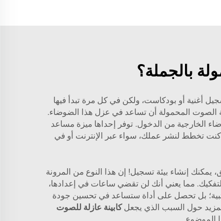
لة بالجملة؟
جيل أغنية أو بودكاست، ولكن في كل مرة تبدأ فيها
نة الصوت المحمولة أن تساعد في عزل هذا الضوضاء.
اء الخارجية من الدخول. توفر إحداها ميزة مساعد
Googl أو Siri. وهي ميزة مفيدة بشكل خاص إذا كنت تخطط لنشر عملك، سواء عبر الإنترنت أو في
يمكنك إنشاء بيئة تسجيل! إن هذا النوع من المرونة
لتفكيك. مما يعني أنك لن تقضي ساعات في إعدادها،
ن Cyspace، فأنت لا تشترِ فقط حواجز صوت مكتبية؛ بل تحصل على أداة ستساعد في تحسين جودة
 المزيد حول السبب الذي يجعل
كابينة عازلة للصوت
ا الموضوع.