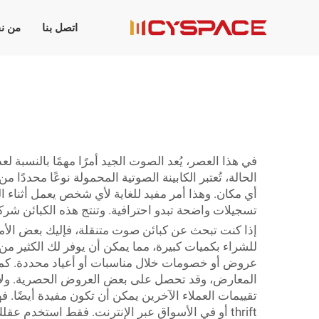
اتصل بنا
من ن
في هذا العصر، يُعد الصوت الجيد أمرًا مهمًا بالنسبة
الحالة، تُعتبر الكابينة الصوتية المحمولة نوعًا محد
أي مكان. وهذا أمر مفيد للغاية لأي شخص يعمل أثناء ال
تسجيلات واضحة تبدو احترافية. وتنتج هذه الكبائن شركات مثل Cyspace (التي تأكدت أنها ما زالت تعمل) لمساعدتك على 
إذا كنت تبحث عن كبائن صوت متنقلة، فإليك بعض الأماكن
للشراء بكميات كبيرة، مما يمكن أن يوفر لك الكثير 
عروض أو خصومات خلال مناسبات أو أعياد محددة. كما أن
المعارض، وقد تحصل على بعض العروض الحصرية. ولا تن
تقييمات العملاء الآخرين يمكن أن تكون مفيدة أيضًا. 
thrift أو في الأسواق عبر الإنترنت. فقط استخدم 