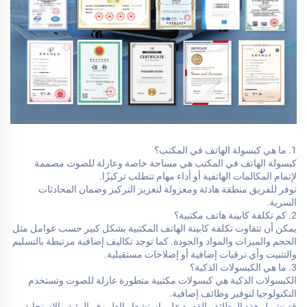
1. ما هي كبسولة الهاتف في المكتب؟
كبسولة الهاتف في المكتب هي مساحة خاصة وعازلة للصوت مصممة
لإتمام المكالمات الهاتفية أو أداء مهام تتطلب تركيزًا.
توفر للفريق منطقة هادئة ومعزولة لتعزيز التركيز وضمان المحادثات
السرية.
2. كم تكلفة كابينة هاتف مكتبية؟
يمكن أن تتفاوت تكلفة كابينة الهاتف المكتبية بشكل كبير حسب عوامل مثل
الحجم والميزات والمواد والجودة. كما توجد تكاليف إضافية مرتبطة بالتسليم
والتثبيت وأي ترقيات إضافية أو إصلاحات مستقبلية.
3. ما هي الكبسولات الذكية؟
الكبسولات الذكية هي كبسولات مكتبية متطورة عازلة للصوت وتستخدم
التكنولوجيا لتوفير وظائف إضافية.
قد تشمل هذه الوظائف القدرة على استشعار الظروف البيئية والاستجابة