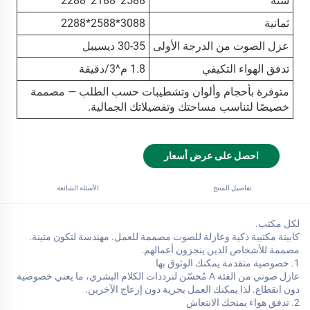
ستة
2588*2188*2288
ثمانية
3088*2588*2288
عزل الصوت من الدرجة الأولى
30-35 ديسيبل
تدفق الهواء التكيفي
1.8 م^3/دقيقة
متوفرة بأحجام وألوان وتشطيبات حسب الطلب — مصممة
خصيصًا لتناسب مساحتك وتفضيلاتك الجمالية.
احصل على عرض أسعار
تفاصيل المنتج
الأسئلة الشائعة
لكل مكتب.
كابينة مكتبية ذكية وعازلة للصوت مصممة للعمل. مهندسة لتكون متينة.
مصممة للأشخاص الذين ينجزون أعمالهم.
1. خصوصية متقدمة يمكنك الوثوق بها
عازل صوتي من الفئة A مُحسّن لترددات الكلام البشري، ما يعني خصوصية
دون انقطاع. لذا يمكنك العمل بحرية دون إزعاج الآخرين.
2. تدفق هواء يمنحك الانتعاش