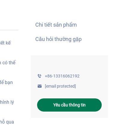
Chi tiết sản phẩm
Câu hỏi thường gặp
ết kế
n có thể
+86-13316062192
để bạn
[email protected]
hỉnh lý
Yêu cầu thông tin
chỗ qua