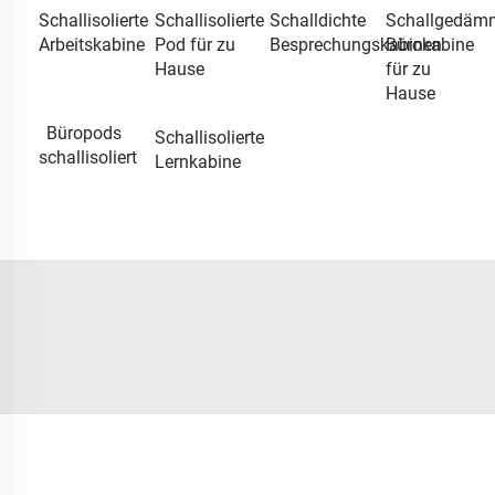
Schallisolierte
Schallisolierte
Schalldichte
Schallgedäm
Arbeitskabine
Pod für zu
Besprechungskabinen
Bürokabine
Hause
für zu
Hause
Büropods
Schallisolierte
schallisoliert
Lernkabine