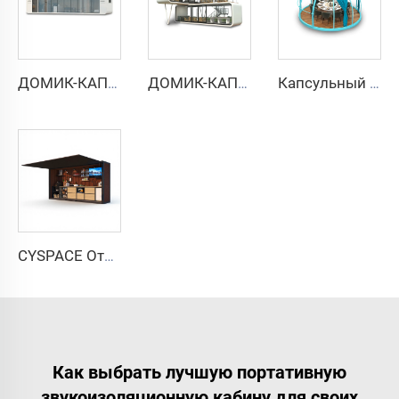
ДОМИК-КАПСУЛА APPLE CABIN — серия Cyspace A12
ДОМИК-КАПСУЛА APPLE CABIN — серия двухэтажная
Капсульный дом PC Star Room
CYSPACE Открытая кухня
Как выбрать лучшую портативную
звукоизоляционную кабину для своих