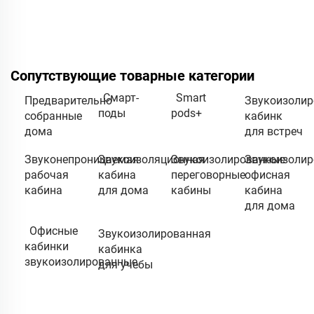
Сопутствующие товарные категории
Смарт-
Smart
Предварительно
Звукоизоли
поды
pods+
собранные
кабинк
дома
для встреч
Звуконепроницаемая
Звукоизоляционная
Звукоизолированные
Звукоизолир
рабочая
кабина
переговорные
офисная
кабина
для дома
кабины
кабина
для дома
Офисные
Звукоизолированная
кабинки
кабинка
звукоизолированные
для учебы