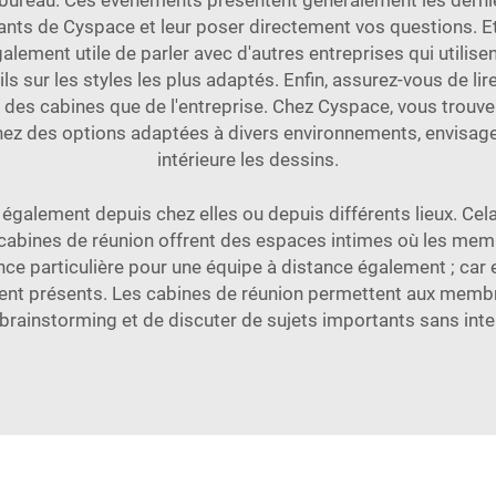
 bureau. Ces événements présentent généralement les dernie
nts de Cyspace et leur poser directement vos questions. Et 
 également utile de parler avec d'autres entreprises qui utilis
 sur les styles les plus adaptés. Enfin, assurez-vous de lire 
u des cabines que de l'entreprise. Chez Cyspace, vous trouv
chez des options adaptées à divers environnements, envisag
intérieure
les dessins.
galement depuis chez elles ou depuis différents lieux. Cela 
es cabines de réunion offrent des espaces intimes où les mem
e particulière pour une équipe à distance également ; car el
nt présents. Les cabines de réunion permettent aux membres
 brainstorming et de discuter de sujets importants sans inte