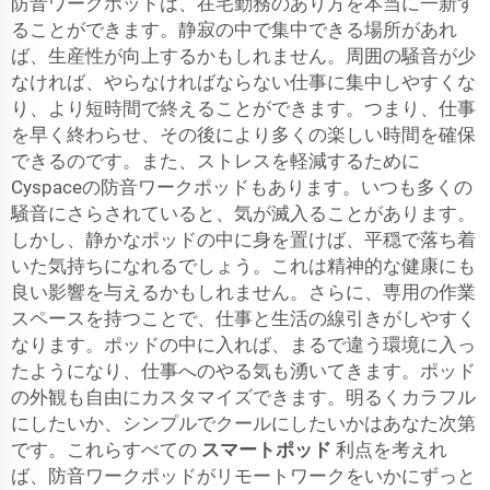
防音ワークポッドは、在宅勤務のあり方を本当に一新す
ることができます。静寂の中で集中できる場所があれ
ば、生産性が向上するかもしれません。周囲の騒音が少
なければ、やらなければならない仕事に集中しやすくな
り、より短時間で終えることができます。つまり、仕事
を早く終わらせ、その後により多くの楽しい時間を確保
できるのです。また、ストレスを軽減するために
Cyspaceの防音ワークポッドもあります。いつも多くの
騒音にさらされていると、気が滅入ることがあります。
しかし、静かなポッドの中に身を置けば、平穏で落ち着
いた気持ちになれるでしょう。これは精神的な健康にも
良い影響を与えるかもしれません。さらに、専用の作業
スペースを持つことで、仕事と生活の線引きがしやすく
なります。ポッドの中に入れば、まるで違う環境に入っ
たようになり、仕事へのやる気も湧いてきます。ポッド
の外観も自由にカスタマイズできます。明るくカラフル
にしたいか、シンプルでクールにしたいかはあなた次第
です。これらすべての
スマートポッド
利点を考えれ
ば、防音ワークポッドがリモートワークをいかにずっと