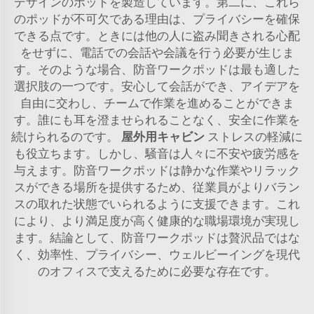
デザインのポッドを製造しています。第二に、これら
のポッドが不可欠である理由は、プライバシーを確保
できる点です。ときには他の人に盗み聞きされる心配
をせずに、電話での会話や会議を行う必要が生じま
す。そのような場合、防音ワークポッドは最も適した
選択肢の一つです。安心して会話ができ、アイデアを
自由に交わし、チームで作業を進めることができま
す。誰にも耳を澄ませられることなく、安全に作業を
続けられるのです。
屋外用キャビン
ストレスの軽減に
も役立ちます。しかし、騒音は人々に不安や疲労感を
与えます。防音ワークポッドは静かな作業やリラック
スができる場所を提供するため、従業員がよりバラン
スの取れた状態でいられるように支援できます。これ
により、より満足度が高く健康的な職場環境が実現し
ます。結論として、防音ワークポッドは贅沢品ではな
く、効率性、プライバシー、ウェルビーイングを現代
のオフィスで支えるために必要な存在です。