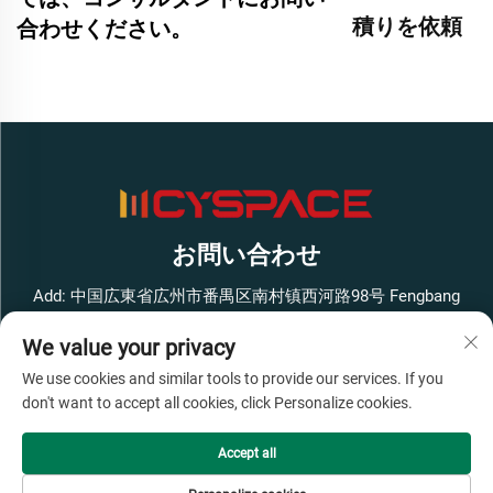
積りを依頼
合わせください。
お問い合わせ
Add: 中国広東省広州市番禺区南村镇西河路98号 Fengbang
West Smart Innovation Park ビル1 4階
We value your privacy
電話番号：
+86-13316062192
We use cookies and similar tools to provide our services. If you
メールアドレス：
[email protected]
don't want to accept all cookies, click Personalize cookies.
Accept all
著作権 © 広州Cyspace知能設備有限公司、すべての権利を保
有 -
プライバシーポリシー
- わかった
ブログ