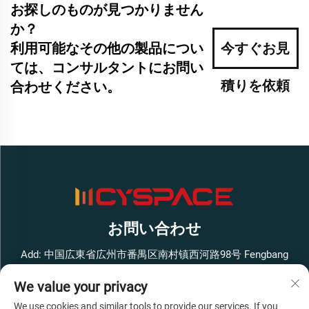
お探しのものが見つかりません
か？
利用可能なその他の製品につい
今すぐお見
ては、コンサルタントにお問い
積りを依頼
合わせください。
お問い合わせ
Add: 中国広東省広州市番禺区南村镇西河路98号 Fengbang
West Smart Innovation Park ビル1 4階
We value your privacy
電話番号：
+86-13316062192
We use cookies and similar tools to provide our services. If you