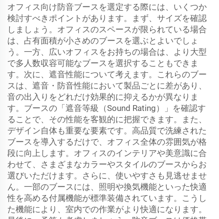
オフィス向け防音ブースを選定する際には、いくつか
検討すべきポイントがあります。まず、サイズを確認
しましょう。オフィスのスペースが限られている場合
は、占有面積が小さめのブースを選ぶとよいでしょ
う。一方、広いオフィスをお持ちの場合は、より大型
で多人数収容可能なブースを選択することもできま
す。次に、遮音性能について考えます。これらのブー
スは、遮音・防音性能において製品ごとに差があり、
音の出入りをどれだけ効果的に抑えるかが異なりま
す。ブースの「遮音等級（Sound Rating）」を確認す
ることで、その性能を客観的に把握できます。また、
デザイン自体も重要な要素です。高品質で洗練された
ブースを導入するだけで、オフィス全体の雰囲気が格
段に向上します。オフィスのインテリアや美意識に合
わせて、さまざまなカラーやスタイルのブースからお
選びいただけます。さらに、使いやすさも見逃せませ
ん。一部のブースには、照明や換気機能といった快適
性を高める付属機能が標準装備されています。こうし
た機能により、室内での作業がより快適になります。