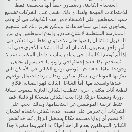
استخدام الكابينة، ويعتقدون خطأً أنها مخصصة فقط
للاجتماعات المهمة. ولتفادي ذلك، ينبغي على الشركات تشجيع
جميع الموظفين على الاستفادة من هذه الكابينات في أي وقتٍ
يحتاجون فيه إلى مساحة هادئة. ويمكن تعزيز ذلك عبر تشجيع
الممارسة المنتظمة لامتنانٍ صادق، وإبلاغ الموظفين بأن من
المقبول تمامًا أن يقضوا حتى ثلاث ثوانٍ فقط في التفكير في
أمرٍ واحدٍ يشعرون بالامتنان له. أما المشكلة الأخرى فهي أنه
إذا لم تُوضع الكابينات في مواقع مناسبة داخل المكتب، فقد لا
تُستخدم أبدًا. فعند إخفائها في زاويةٍ ما، قد يسهل تجاهل
وجودها تمامًا.
Cyspace
يُوصي بوضع الكبائن في الأماكن التي
يمرّ بها الموظفون بشكلٍ متكرر، وبذلك يزداد احتمال توقفهم
عندها واستخدامها. أما الشاغل الثالث فهو الصيانة؛ فكأي
قطعة أثاث مكتبي أخرى، تتطلب الكبائن العازلة للصوت صيانةً
دوريةً وتنظيفًا جزئيًّا. فإذا بدت الكبائن متسخّةً أو تالفةً، فقد
تثبّط عزيمة الموظفين عن استخدامها. ولذلك، يجب على
الشركات أن تحرص على تنظيف هذه الكبائن بانتظام لضمان
ألا تصبح أي زوايا مظلمة مكانًا يستقبل الزوّار. كما قد تُشعر
الكبائنُ الموظفينَ بعدم الراحة أحيانًا إذا اعتبروها صغيرةً جدًّا.