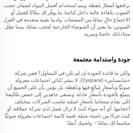
ترافقها أسعارٌ باهظة. ويتم استخدام أفضل المواد لضمان حجب
الصوت بكفاءة عالية داخل كبائننا، ما يوفّر لك مكانًا للعمل أو
الاجتماع خالٍ تمامًا من المشتتات. ولدينا تقنية متقدمة في العزل
الصوتي، ما يعني أن الضوضاء الخارجية تُحجب تمامًا، بينما تظل
محادثاتك خاصةً وسرية.
جودة واستدامة مجتمعة
ولكن ما فائدة الجودة إن لم تكن في المتناول؟ ففي شركة
«سايسباس» (Cyspace)، لا ننشر كبائن اجتماعات معزولة
صوتيًّا وبأسعارٍ مُبالغٍ فيها وباهظة، بل نؤمن بأن على الجميع أن
يتمتّع بالجودة بأسعار عادلة. ونسعى جاهدين إلى خفض تكاليفنا
لكي نقدّم منتجاتنا بأسعارٍ عملية تناسب الشركات بمختلف
أحجامها. أي أنه سواء كنتَ لا تزال تعمل لدى شركة عملاقة، أو
كنتَ جزءًا من ناشئة نحيلة، فثمة كابينة اجتماعات معزولة صوتيًّا
مناسبةٌ لك تمامًا — ولجيبك أيضًا.