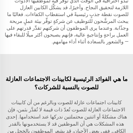
تبدو احترافيةً في الوقت الذي توفر فيه لموظفيها الأدوات
اللازمة لتحقيق النجاح. وأخيرًا، قد يشكِّل الكابين العازل
للصوت نقطة جذبٍ رئيسيةً في استقطاب الكفاءات. فغالبًا ما
يبحث المرشَّحون للتوظيف عن شركةٍ توفِّر بيئة عملٍ مريحة
وجذّابة. وعندما يرى الموظفون أن شركتهم تقدِّر قدرتهم على
العمل براحةٍ وإنتاجيةٍ عالية، فإنهم يصبحون أكثر ميلًا للبقاء فيها
— والشعور بالسعادة أثناء أداء مهامهم.
ما هي الفوائد الرئيسية لكابينات الاجتماعات العازلة
للصوت بالنسبة للشركات؟
كابينات اجتماعات عازلة للصوت وبالرغم من أن كابينات
الاجتماعات العازلة للصوت تُعدّ ذات قيمة لا تُقدَّر بثمن، فإن
هناك مشكلةً أو اثنتين محتملتين ندركها عند استخدامها. إحدى
هذه المشكلات هي أن الموظفين قد لا يستخدمونها بالقدر
الكافي. ففي بعض الأحيان، قد يشعر الموظفون بالخجل من