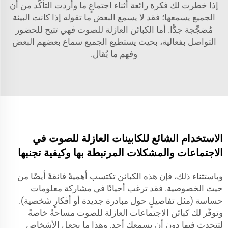
إذا خطرت لك فكرة رائعة أثناء اجتماعٍ ما وأردت التأكّد من أن
الجميع يسمعها؛ فقد لا يسمع البعض ما تقوله إذا كانت البيئة
مُضجِّجة جدًّا. أما الكبائن العازلة للصوت فهي تتيح للحضور
التواصل بفعالية، بحيث يستطيع الجميع سماع بعضهم البعض
وفهم ما يُقال.
الاستخدام الشائع للكابينات العازلة للصوت في
الاجتماعات والمشكلات المرتبطة بها وكيفية تجنبها
وباستثناء ذلك، فإن هذه الكبائن تكتسب أهميةً فائقةً أيضًا من
حيث الخصوصية. فقد ترغب أحيانًا في مشاركة معلومات
حساسة (مثل تفاصيلٍ حول مبادرة جديدة أو أفكارٍ شخصية).
وتوفّر لك كبائن الاجتماعات العازلة للصوت مساحةً خاصةً
لتتحدث فيها دون أن يسمعك أحد. وهذا ما يجعل الأشخاص