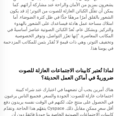
يشعرون بمزيدٍ من الأمان والراحة عند مشاركة آرائهم. كما
يمكن أن تقلّل الكبائن العازلة للصوت من التوتر؛ إذ قد يكون
الشعور بالقلق أمرًا مرهقًا جدًّا في ظل كثرة الضوضاء. أما
امتلاك مساحة عمل هادئة فيساعدك على الشعور بالهدوء
والتركيز. وبشكل عام، تُعدّ الكبائن الصوتية عناصرَ أساسيةً في
المكاتب المعاصرة. "إنها تعزّز التواصل، وتوفر الخصوصية
وتخفيف التوتر، وهي ذات قيمةٍ لا تُقدّر بثمن للمكاتب المزدحمة
في يومنا هذا.
لماذا تُعتبر كابينات الاجتماعات العازلة للصوت
ضروريةً في أماكن العمل الحديثة؟
هناك أمرين يجب أن تضعهما في اعتبارك عند شراء كبينة
اجتماعات عازلة للصوت: الجودة والسعر. فجميع الناس يرغبون
في الحصول على منتجٍ جيّد، لكنهم في الوقت نفسه يريدون دفع
أقل سعرٍ ممكنٍ مقابل ذلك.
Cyspace
يتفهّم هذا الحاجة. وتقدّم
كابينات الاجتماعات الصوتية الخاصة بنا جودةً فائقةً دون أن