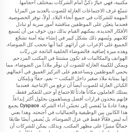
مكتبية، فهي خيارٌ ذكيٌّ أمام الشركات بمختلف أحجامها.
تتمتّع غرف الاجتماعات العازلة للصوت بالعديد من المزايا
المهمة للشركات في جميع أنحاء البلاد. أولاً، توفر الخصوصية.
فعندما يتعيّن على الموظفين مناقشة أمور سرية أو تبادل
الأفكار الجديدة، يمكنهم القيام بذلك دون خوف من أن يُسمع
كلامهم. ويُسهم ذلك بشكل كبير في إنشاء بيئة آمنة تشجّع
الجميع على الإعراب عن آرائهم. كما أنها تحجب كل الضوضاء،
وهذه ميزة إضافية. فالضوضاء الخلفية الناتجة عن رنّات
الهواتف والمكالمات قد تكون مشتتةً في المكتب المزدحم.
ويمكن للكبينة العازلة للصوت أن توفّر ملاذاً من الضوضاء، مما
يحمي الموظفين ويساعدهم على التركيز العميق في أعمالهم.
إنها بمثابة ملاذ صغير داخل المكتب — نعم، حقاً! وبإمكان
الكبائن العازلة للصوت أيضاً أن ترفع من الإنتاجية. فعندما
يمتلك العاملون مكاناً هادئاً للاجتماع أو حتى للتفكير فقط،
فإنهم يتخذون قرارات أفضل ويساهمون بحلول أكثر إبداعاً.
وهذا عادةً ما يُفضي إلى تحسّن أداء الشركة.
Cyspace
يجمع
هذا الكابين بين الوظيفية والجماليات في أجنحته. وهذا يعني
أنه ليس فعّالًا فقط في عزل الضوضاء، بل يُضفي أيضًا طابعًا
جماليًّا مميزًا على مظهر المكتب. وبذلك، يمكن للشركات أن