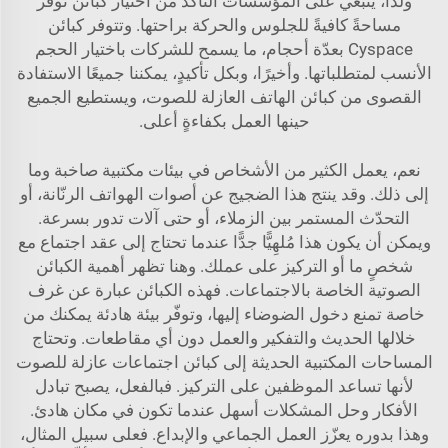
ولذا، ينبغي على المؤسسات التأكّد من اختيار كبائن توفر
مساحةً كافيةً للجلوس والحركة براحتها. وتتوفر كبائن
Cyspace بعدّة أحجام، ما يسمح للشركات باختيار الحجم
الأنسب لمتطلباتها. وأخيرًا، وبكل تأكيدٍ، يمكننا جميعًا الاستفادة
القصوى من كبائن الهاتف العازلة للصوت، ويستطيع الجميع
حينها العمل بكفاءةٍ أعلى.
نعم، يعمل الكثير من الأشخاص في بيئات مكتبية صاخبة وما
إلى ذلك. وقد ينتج هذا الضجيج عن أصوات الهواتف الرنّانة، أو
التحدّث المستمر بين الزملاء، أو حتى آلات تدور بسرعة.
ويمكن أن يكون هذا مُلهِيًّا جدًّا عندما تحتاج إلى عقد اجتماع مع
شخصٍ ما أو التركيز على عملك. وهنا تظهر أهمية الكبائن
الصوتية الخاصة بالاجتماعات. فهذه الكبائن عبارة عن غرف
خاصة تمنع دخول الضوضاء إليها، وتوفّر بيئة هادئة يمكنك من
خلالها الحديث والتفكير والعمل دون أي مقاطعات. وتحتاج
المساحات المكتبية الحديثة إلى كبائن اجتماعات عازلة للصوت
لأنها تساعد الموظفين على التركيز. فبالفعل، يصبح تبادل
الأفكار وحل المشكلات أسهل عندما تكون في مكان هادئ.
وهذا بدوره يعزّز العمل الجماعي والإبداع. فعلى سبيل المثال،