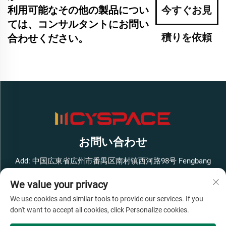
利用可能なその他の製品につい
今すぐお見
ては、コンサルタントにお問い
積りを依頼
合わせください。
お問い合わせ
Add: 中国広東省広州市番禺区南村镇西河路98号 Fengbang
West Smart Innovation Park ビル1 4階
We value your privacy
電話番号：
+86-13316062192
We use cookies and similar tools to provide our services. If you
メールアドレス：
[email protected]
don't want to accept all cookies, click Personalize cookies.