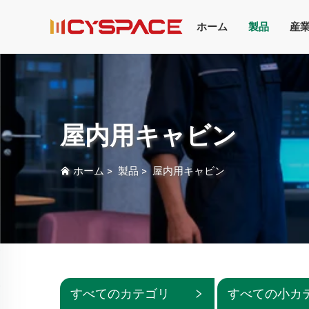
ホーム
製品
産
屋内用キャビン
ホーム
>
製品
>
屋内用キャビン
すべてのカテゴリ
すべての小カ