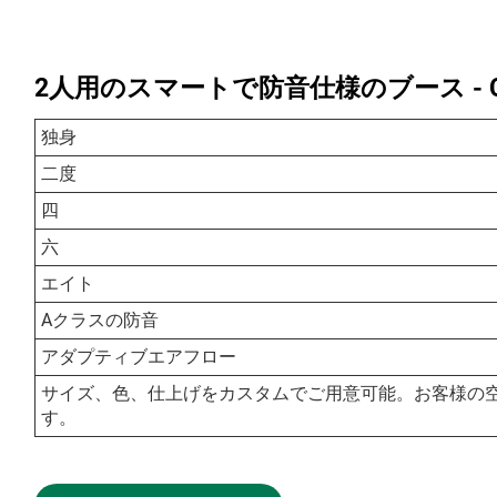
2人用のスマートで防音仕様のブース - Cy
独身
二度
四
六
エイト
Aクラスの防音
アダプティブエアフロー
サイズ、色、仕上げをカスタムでご用意可能。お客様の
す。