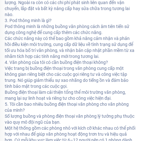
lượng. Ngoài ra còn có các chi phí phát sinh liên quan đến vận
chuyển, lắp đặt và bất kỳ nâng cấp hay sửa chữa trong tương lai
nào.
3. Pod thông minh là gì?
Pod thông minh là những buồng văn phòng cách âm tiên tiến sử
dụng công nghệ để cung cấp thêm các chức năng.
Các chức năng này có thể bao gồm khả năng cảm nhận và phản
hồi điều kiện môi trường, cung cấp dữ liệu về tình trạng sử dụng để
tối ưu hóa bố trí văn phòng, và nhận bản cập nhật phần mềm từ xa
nhằm tích hợp các tính năng mới trong tương lai.
4. Văn phòng của tôi có cần buồng điện thoại không?
Việc trang bị buồng điện thoại trong văn phòng cung cấp một
không gian riêng biệt cho các cuộc gọi riêng tư và công việc tập
trung. Nó giúp giảm thiểu sự xao nhãng do tiếng ồn và đảm bảo
tính bảo mật trong các cuộc gọi.
Buồng điện thoại làm cải thiện tổng thể môi trường văn phòng,
mang lại sự linh hoạt và riêng tư cho công việc hiện đại.
5. Tôi cần bao nhiêu buồng điện thoại văn phòng cho văn phòng
của mình?
Số lượng buồng và phòng điện thoại văn phòng lý tưởng phụ thuộc
vào quy mô đội ngũ của bạn.
Một hệ thống gồm các phòng nhỏ với kích cỡ khác nhau có thể phối
hợp với nhau để giúp văn phòng hoạt động trơn tru và hiệu quả
hơn. Cứ mỗi khu vực làm việc từ 6–12 người nên có 1 phòng dành