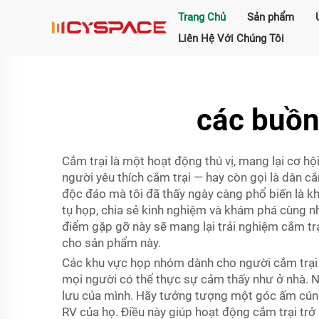
Trang Chủ
Sản phẩm
Liên Hệ Với Chúng Tôi
các buồn
Cắm trại là một hoạt động thú vị, mang lại cơ hộ
người yêu thích cắm trại — hay còn gọi là dân 
độc đáo mà tôi đã thấy ngày càng phổ biến là kh
tụ họp, chia sẻ kinh nghiệm và khám phá cùng n
điểm gặp gỡ này sẽ mang lại trải nghiệm cắm trạ
cho sản phẩm này.
Các khu vực họp nhóm dành cho người cắm trại m
mọi người có thể thực sự cảm thấy như ở nhà. N
lưu của mình. Hãy tưởng tượng một góc ấm cúng g
RV của họ. Điều này giúp hoạt động cắm trại trở