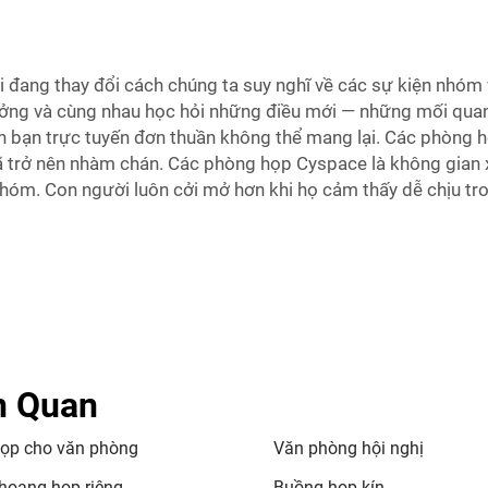
 đang thay đổi cách chúng ta suy nghĩ về các sự kiện nhóm
tưởng và cùng nhau học hỏi những điều mới — những mối qua
ình bạn trực tuyến đơn thuần không thể mang lại. Các phòn
ã trở nên nhàm chán. Các phòng họp Cyspace là không gian x
hóm. Con người luôn cởi mở hơn khi họ cảm thấy dễ chịu tr
n Quan
ọp cho văn phòng
Văn phòng hội nghị
hoang họp riêng
Buồng họp kín