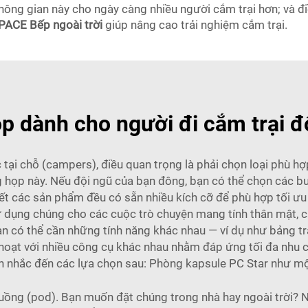
ông gian này cho ngày càng nhiều người cắm trại hơn; và đi
ACE Bếp ngoài trời
giúp nâng cao trải nghiệm cắm trại.
p dành cho người đi cắm trại đố
tại chỗ (campers), điều quan trọng là phải chọn loại phù hợp
họp này. Nếu đội ngũ của bạn đông, bạn có thể chọn các b
hết các sản phẩm đều có sẵn nhiều kích cỡ để phù hợp tối ưu 
ử dụng chúng cho các cuộc trò chuyện mang tính thân mật, cá
n có thể cần những tính năng khác nhau — ví dụ như bảng tr
h hoạt với nhiều công cụ khác nhau nhằm đáp ứng tối đa nhu 
ân nhắc đến các lựa chọn sau:
Phòng kapsule PC Star
như một
 buồng (pod). Bạn muốn đặt chúng trong nhà hay ngoài trời?