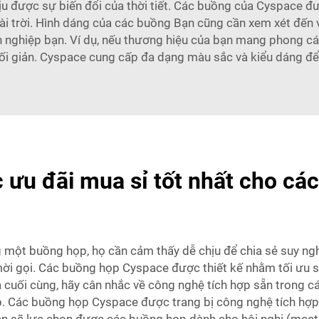
ịu được sự biến đổi của thời tiết. Các buồng của Cyspace đ
oài trời. Hình dáng của các buồng Bạn cũng cần xem xét đến
nghiệp bạn. Ví dụ, nếu thương hiệu của bạn mang phong cách 
tối giản. Cyspace cung cấp đa dạng màu sắc và kiểu dáng để
 ưu đãi mua sỉ tốt nhất cho c
 một buồng họp, họ cần cảm thấy dễ chịu để chia sẻ suy ngh
mời gọi. Các buồng họp Cyspace được thiết kế nhằm tối ưu sự
và cuối cùng, hãy cân nhắc về công nghệ tích hợp sẵn trong 
ọp. Các buồng họp Cyspace được trang bị công nghệ tích h