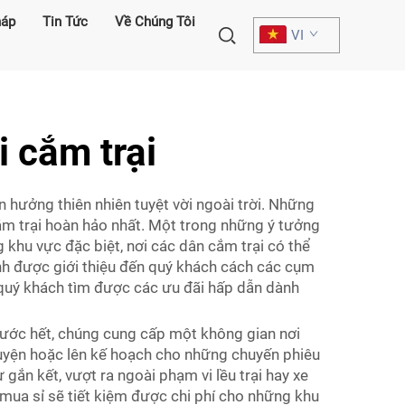
háp
Tin Tức
Về Chúng Tôi
VI
 cắm trại
n hưởng thiên nhiên tuyệt vời ngoài trời. Những
ắm trại hoàn hảo nhất. Một trong những ý tưởng
khu vực đặc biệt, nơi các dân cắm trại có thể
ạnh được giới thiệu đến quý khách cách các cụm
ể quý khách tìm được các ưu đãi hấp dẫn dành
Trước hết, chúng cung cấp một không gian nơi
huyện hoặc lên kế hoạch cho những chuyến phiêu
ắn kết, vượt ra ngoài phạm vi lều trại hay xe
 mua sỉ sẽ tiết kiệm được chi phí cho những khu