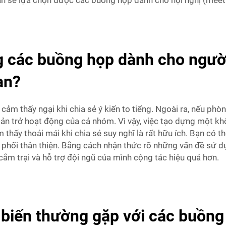
 bạn sẽ lựa chọn được các buồng họp dành cho hội nghị (mee
 các buồng họp dành cho người 
ạn?
c cảm thấy ngại khi chia sẻ ý kiến to tiếng. Ngoài ra, nếu p
 cản trở hoạt động của cả nhóm. Vì vậy, việc tạo dựng một 
 thấy thoải mái khi chia sẻ suy nghĩ là rất hữu ích. Bạn có 
 phối thân thiện. Bằng cách nhận thức rõ những vấn đề sử dụn
m trại và hỗ trợ đội ngũ của mình cộng tác hiệu quả hơn.
biến thường gặp với các buồng