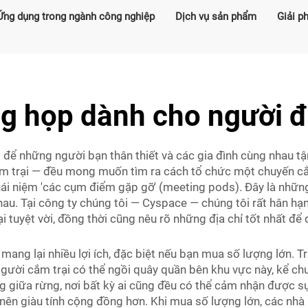
Ứng dụng trong ngành công nghiệp
Dịch vụ sản phẩm
Giải p
g họp dành cho người đi
i để những người bạn thân thiết và các gia đình cùng nhau tậ
cắm trại — đều mong muốn tìm ra cách tổ chức một chuyến c
ái niệm 'các cụm điểm gặp gỡ' (meeting pods). Đây là những 
hau. Tại công ty chúng tôi — Cyspace — chúng tôi rất hân h
i tuyệt vời, đồng thời cũng nêu rõ những địa chỉ tốt nhất đ
ang lại nhiều lợi ích, đặc biệt nếu bạn mua số lượng lớn. 
gười cắm trại có thể ngồi quây quần bên khu vực này, kể c
iữa rừng, nơi bất kỳ ai cũng đều có thể cảm nhận được sự g
 nên giàu tính cộng đồng hơn. Khi mua số lượng lớn, các nhà