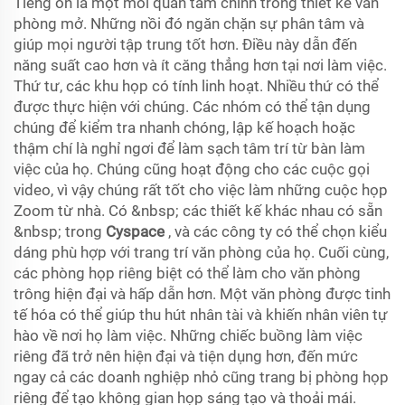
Tiếng ồn là một mối quan tâm chính trong thiết kế văn
phòng mở. Những nồi đó ngăn chặn sự phân tâm và
giúp mọi người tập trung tốt hơn. Điều này dẫn đến
năng suất cao hơn và ít căng thẳng hơn tại nơi làm việc.
Thứ tư, các khu họp có tính linh hoạt. Nhiều thứ có thể
được thực hiện với chúng. Các nhóm có thể tận dụng
chúng để kiểm tra nhanh chóng, lập kế hoạch hoặc
thậm chí là nghỉ ngơi để làm sạch tâm trí từ bàn làm
việc của họ. Chúng cũng hoạt động cho các cuộc gọi
video, vì vậy chúng rất tốt cho việc làm những cuộc họp
Zoom từ nhà. Có &nbsp; các thiết kế khác nhau có sẵn
&nbsp; trong
Cyspace
, và các công ty có thể chọn kiểu
dáng phù hợp với trang trí văn phòng của họ. Cuối cùng,
các phòng họp riêng biệt có thể làm cho văn phòng
trông hiện đại và hấp dẫn hơn. Một văn phòng được tinh
tế hóa có thể giúp thu hút nhân tài và khiến nhân viên tự
hào về nơi họ làm việc. Những chiếc buồng làm việc
riêng đã trở nên hiện đại và tiện dụng hơn, đến mức
ngay cả các doanh nghiệp nhỏ cũng trang bị phòng họp
riêng để tạo không gian họp sáng tạo và thoải mái.