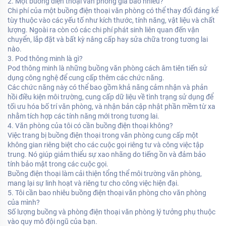
2. Một buồng điện thoại văn phòng giá bao nhiêu?
Chi phí của một buồng điện thoại văn phòng có thể thay đổi đáng kể
tùy thuộc vào các yếu tố như kích thước, tính năng, vật liệu và chất
lượng. Ngoài ra còn có các chi phí phát sinh liên quan đến vận
chuyển, lắp đặt và bất kỳ nâng cấp hay sửa chữa trong tương lai
nào.
3. Pod thông minh là gì?
Pod thông minh là những buồng văn phòng cách âm tiên tiến sử
dụng công nghệ để cung cấp thêm các chức năng.
Các chức năng này có thể bao gồm khả năng cảm nhận và phản
hồi điều kiện môi trường, cung cấp dữ liệu về tình trạng sử dụng để
tối ưu hóa bố trí văn phòng, và nhận bản cập nhật phần mềm từ xa
nhằm tích hợp các tính năng mới trong tương lai.
4. Văn phòng của tôi có cần buồng điện thoại không?
Việc trang bị buồng điện thoại trong văn phòng cung cấp một
không gian riêng biệt cho các cuộc gọi riêng tư và công việc tập
trung. Nó giúp giảm thiểu sự xao nhãng do tiếng ồn và đảm bảo
tính bảo mật trong các cuộc gọi.
Buồng điện thoại làm cải thiện tổng thể môi trường văn phòng,
mang lại sự linh hoạt và riêng tư cho công việc hiện đại.
5. Tôi cần bao nhiêu buồng điện thoại văn phòng cho văn phòng
của mình?
Số lượng buồng và phòng điện thoại văn phòng lý tưởng phụ thuộc
vào quy mô đội ngũ của bạn.