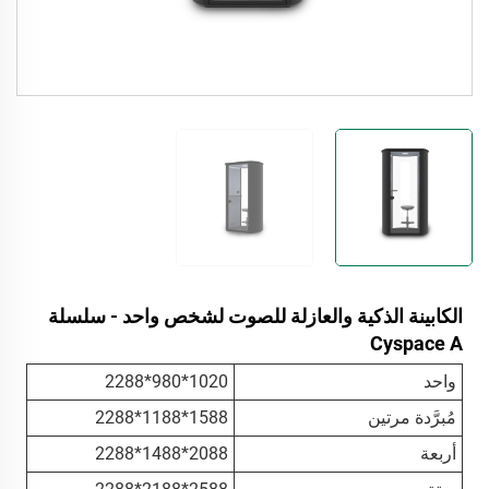
الكابينة الذكية والعازلة للصوت لشخص واحد - سلسلة
Cyspace A
واحد
1020*980*2288
مُبرَّدة مرتين
1588*1188*2288
أربعة
2088*1488*2288