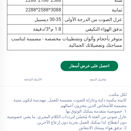
ستة
2588*2188*2288
ثمانية
3088*2588*2288
عزل الصوت من الدرجة الأولى
30-35 ديسيبل
تدفق الهواء التكيفي
1.8 م^3/دقيقة
متوفر بأحجام وألوان وتشطيبات مخصصة - مصممة لتناسب
مساحتك وتفضيلاتك الجمالية.
احصل على عرض أسعار
تفاصيل المنتج
الأسئلة الشائعة
لكل مكتب.
كابينة مكتبية ذكية وعازلة للصوت مصممة للعمل. مهندسة لتكون متينة.
مصممة للأشخاص الذين ينجزون أعمالهم.
1. خصوصية متقدمة يمكنك الوثوق بها
عازل صوتي من الفئة A مُحسّن لترددات الكلام البشري، ما يعني خصوصية
دون انقطاع. لذا يمكنك العمل بحرية دون إزعاج الآخرين.
2. تدفق هواء يمنحك الانتعاش