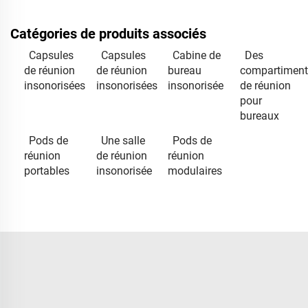
Catégories de produits associés
Capsules
Capsules
Cabine de
Des
de réunion
de réunion
bureau
compartiment
insonorisées
insonorisées
insonorisée
de réunion
pour
bureaux
Pods de
Une salle
Pods de
réunion
de réunion
réunion
portables
insonorisée
modulaires