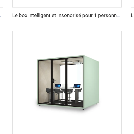
rsonnes - série Cyspace S
Le box intelligent et insonorisé pour 1 personne - série Cyspace B