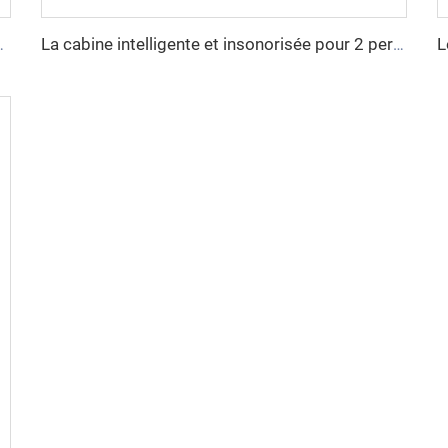
onne - série Cyspace Y PRO
La cabine intelligente et insonorisée pour 2 personnes - série Cyspace Y PRO