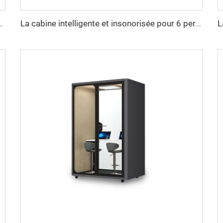
insonorisée pour 4 personnes - série Cyspace X
La cabine intelligente et insonorisée pour 6 personnes - série Cyspace X