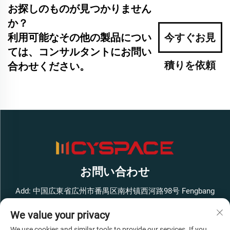
お探しのものが見つかりません
か？
利用可能なその他の製品につい
今すぐお見
ては、コンサルタントにお問い
積りを依頼
合わせください。
お問い合わせ
Add: 中国広東省広州市番禺区南村镇西河路98号 Fengbang
West Smart Innovation Park ビル1 4階
We value your privacy
電話番号：
+86-13316062192
We use cookies and similar tools to provide our services. If you