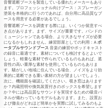
音響遮断ブースを製造している優れたメーカーもあり
ます。プロフェッショナル向けブース：スプレーガン
塗装を本格的に行うのであれば、自分用に高品質なブ
ースを用意する必要があるでしょう。
音響遮断ブースを調査する際には、いくつか留意すべ
き点があります。まず、サイズが重要です。バンドの
ミュージシャンである場合、より大きなサイズが必要
になるかもしれません。練習部屋としての利用：A
ポ
ータブルサウンドブース
音楽の練習やポッドキャスト
の録音に最適です。素材についても検討するとよいで
しょう。軽量な素材で作られているものもあれば、遮
音性の高い重厚な素材を使用しているものもありま
す。騒がしい地域に住んでいる場合、ノイズをより効
果的に遮断できる重い素材の方が望ましいでしょう。
次に、機能面を確認してください。覗き窓はあります
か？内蔵照明や換気装置付きのボックスを希望します
か？中には高品質なサウンドを実現するための吸音パ
ネルが備わっているモデルもあります。また、設置お
よび撤去がどれほど簡単かを実際に試してみるのもよ