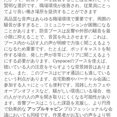
賢明な選択です。職場環境が改善され、従業員にとっ
てより良い働き場所を提供することができます
高品質な音声はあらゆる職場環境で重要です。周囲の
騒音が多すぎると、コミュニケーションが困難になる
ことがあります。防音ブースは反響や外部の騒音を最
小限に抑えることで、音質を向上させます。これは、
ブース内から話す人の声が明瞭で力強く聞こえるよう
になるため重要です。たとえば、ポッドキャストを制
作する場合、発した声が非常にクリアに聞こえるよう
にする必要があります。Cyspaceのブースを使えば、
聴いている人の注意をそらすような背景雑音はありま
せん。また、このブースはビデオ通話にも適している
という利点があります。在宅勤務やバーチャル会議に
参加する人々にとっても便利です。混雑したカフェや
オープンオフィスなど、騒がしい環境にいる場合、他
の人がその人の声を聞き取りにくくなる可能性があり
ます。音響ブースはこうした課題を克服し、より円滑
で効果的な
アップルキャビン
プロフェッショナルな会
議においても同様です。作業者がお互いの声をより明