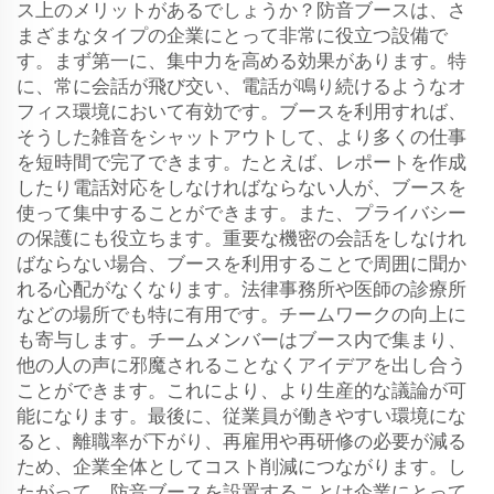
ス上のメリットがあるでしょうか？防音ブースは、さ
まざまなタイプの企業にとって非常に役立つ設備で
す。まず第一に、集中力を高める効果があります。特
に、常に会話が飛び交い、電話が鳴り続けるようなオ
フィス環境において有効です。ブースを利用すれば、
そうした雑音をシャットアウトして、より多くの仕事
を短時間で完了できます。たとえば、レポートを作成
したり電話対応をしなければならない人が、ブースを
使って集中することができます。また、プライバシー
の保護にも役立ちます。重要な機密の会話をしなけれ
ばならない場合、ブースを利用することで周囲に聞か
れる心配がなくなります。法律事務所や医師の診療所
などの場所でも特に有用です。チームワークの向上に
も寄与します。チームメンバーはブース内で集まり、
他の人の声に邪魔されることなくアイデアを出し合う
ことができます。これにより、より生産的な議論が可
能になります。最後に、従業員が働きやすい環境にな
ると、離職率が下がり、再雇用や再研修の必要が減る
ため、企業全体としてコスト削減につながります。し
たがって、防音ブースを設置することは企業にとって