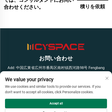
積りを依頼
合わせください。
お問い合わせ
Add: 中国広東省広州市番禺区南村镇西河路98号 Fengbang
West Smart Innovation Park ビル1 4階
We value your privacy
電話番号：
+86-13316062192
We use cookies and similar tools to provide our services. If you
メールアドレス：
[email protected]
don't want to accept all cookies, click Personalize cookies.
Accept all
著作権 © 広州Cyspace知能設備有限公司、すべての権利を保
有 -
プライバシーポリシー
- わかった
ブログ