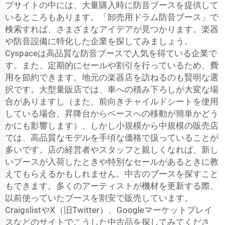
ブサイトの中には、大量購入時に防音ブースを提供して
いるところもあります。「卸売用ドラム防音ブース」で
検索すれば、さまざまなアイデアが見つかります。楽器
や防音設備に特化した企業を探してみましょう。
Cyspaceは高品質な防音ブースで人気を得ている企業で
す。また、定期的にセールや割引を行っているため、費
用を節約できます。地元の楽器店を訪ねるのも賢明な選
択です。大型量販店では、車への積み下ろしが大変な場
合がありますし（また、前向きチャイルドシートを使用
している場合、昇降台からベースへの移動が簡単かどう
かにも影響します）、しかし小規模から中規模の販売店
では、高品質なモデルを手頃な価格で扱っていることが
多いです。店の経営者やスタッフと親しくなれば、新し
いブースが入荷したときや特別なセールがあるときに教
えてもらえるかもしれません。中古のブースを探すこと
もできます。多くのアーティストが機材を更新する際、
以前使っていたブースを割安で販売しています。
CraigslistやX（旧Twitter）、Googleマーケットプレイ
スなどのサイトでこうした中古品を探してみてくださ