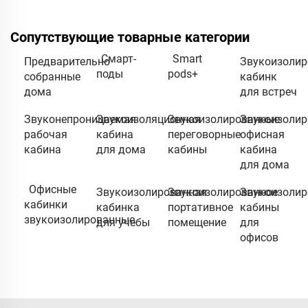
Сопутствующие товарные категории
Смарт-
Smart
Предварительно
Звукоизоли
поды
pods+
собранные
кабинк
дома
для встреч
Звуконепроницаемая
Звукоизоляционная
Звукоизолированные
Звукоизолир
рабочая
кабина
переговорные
офисная
кабина
для дома
кабины
кабина
для дома
Офисные
Звукоизолированная
Звукоизолированное
Звукоизоли
кабинки
кабинка
портативное
кабины
звукоизолированные
для учебы
помещение
для
офисов