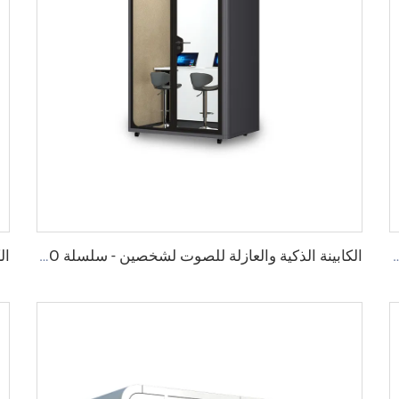
ة للصوت لشخص واحد - سلسلة Cyspace Y PRO
الكابينة الذكية والعازلة للصوت لشخصين - سلسلة Cyspace Y PRO