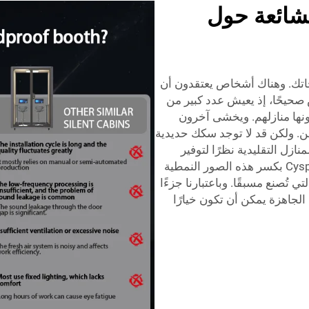
لشائعة حول
جاتك. وهناك أشخاص يعتقدون أن
صحيحًا، إذ يعيش عدد كبير من
نها منازلهم. ويخشى آخرون
ثمن. ولكن قد لا توجد سكك حديدية
ازل التقليدية نظرًا لتوفير
الوقت في الإنشاء وتقليل الهدر. وسنقوم في Cyspace بكسر هذه الصور النمطية
ي تُصنع مسبقًا. وباعتبارنا جزءًا
الجاهزة يمكن أن تكون خيارًا