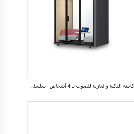
الكابينة الذكية والعازلة للصوت لـ 4 أشخاص - سلسلة Cyspace Y PRO