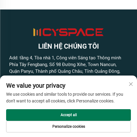
LIÊN HỆ CHÚNG TÔI
Add: tầng 4, Tòa nhà 1, Công viên Sáng tạo Thông minh
Phía Tây Fengbang, Số 98 Đường Xihe, Town Nancun,
Quận Panyu, Thành phố Quảng Châu, Tỉnh Quảng Đông,
Trung Quốc
We value your privacy
Điện thoại:
+86-13316062192
We use cookies and similar tools to provide our services. If you
Email:
[email protected]
don't want to accept all cookies, click Personalize cookies.
Accept all
Bản quyền © GuangZhou Cyspace Intelligent Equipment
Co.,Ltd. Bảo lưu mọi quyền -
Chính sách bảo mật
- Không.
Blog
Personalize cookies