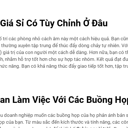
iá Sỉ Có Tùy Chỉnh Ở Đâu
bố trí các phòng nhỏ cách âm này một cách hiệu quả. Bạn cũ
n thường xuyên tập trung để thúc đẩy dòng chảy tự nhiên. Với
) giá trị của con người một cách dễ dàng. Hơn nữa, bạn có 
minh, nhằm hỗ trợ tốt hơn cho sự hợp tác nhóm. Kết quả đạt 
ức năng. Bạn có khả năng thúc đẩy giao tiếp tốt hơn, tập tr
ian Làm Việc Với Các Buồng Họ
ều doanh nghiệp muốn các buồng họp của họ phản ánh bản sắ
p của bạn. Từ màu sắc đến kích thước và tính năng, các côn