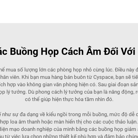
Các Buồng Họp Cách Âm Đối Với 
 mua số lượng lớn các phòng họp nhỏ cùng lúc. Điều này đặc 
ân viên. Khi bạn mua hàng bán buôn từ Cyspace, bạn sẽ tiế
h hợp vào không gian văn phòng hiện có. Sau giai đoạn sản x
p lý tưởng. Dù phong cách lý tưởng của bạn là năng động, r
có thể giúp hiện thực hóa tầm nhìn đó.
ế như sự đa dạng về kiểu ngồi trong mỗi buồng, mức độ dễ dà
 hợp loa âm thanh hoặc màn hiển thị cho các cuộc thảo luận.
 diện mạo doanh nghiệp của mình bằng các buồng họp giảm 
 đầu từ việc lựa chọn những thiết kế phù hợp và đảm bảo ch