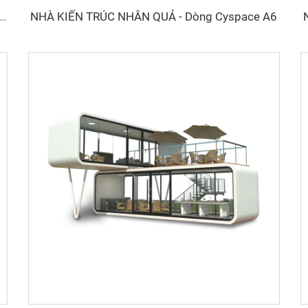
NHÀ KIẾN TRÚC NHÂN QUẢ - Dòng Cyspace A6
 thông minh và cách âm cho 6 người - Dòng Cyspace Y PRO