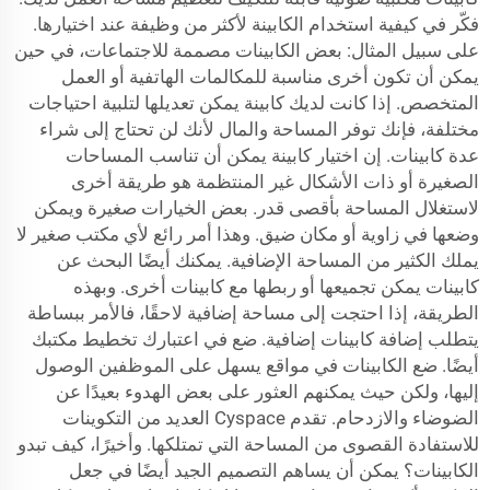
فكّر في كيفية استخدام الكابينة لأكثر من وظيفة عند اختيارها.
على سبيل المثال: بعض الكابينات مصممة للاجتماعات، في حين
يمكن أن تكون أخرى مناسبة للمكالمات الهاتفية أو العمل
المتخصص. إذا كانت لديك كابينة يمكن تعديلها لتلبية احتياجات
مختلفة، فإنك توفر المساحة والمال لأنك لن تحتاج إلى شراء
عدة كابينات. إن اختيار كابينة يمكن أن تناسب المساحات
الصغيرة أو ذات الأشكال غير المنتظمة هو طريقة أخرى
لاستغلال المساحة بأقصى قدر. بعض الخيارات صغيرة ويمكن
وضعها في زاوية أو مكان ضيق. وهذا أمر رائع لأي مكتب صغير لا
يملك الكثير من المساحة الإضافية. يمكنك أيضًا البحث عن
كابينات يمكن تجميعها أو ربطها مع كابينات أخرى. وبهذه
الطريقة، إذا احتجت إلى مساحة إضافية لاحقًا، فالأمر ببساطة
يتطلب إضافة كابينات إضافية. ضع في اعتبارك تخطيط مكتبك
أيضًا. ضع الكابينات في مواقع يسهل على الموظفين الوصول
إليها، ولكن حيث يمكنهم العثور على بعض الهدوء بعيدًا عن
الضوضاء والازدحام. تقدم Cyspace العديد من التكوينات
للاستفادة القصوى من المساحة التي تمتلكها. وأخيرًا، كيف تبدو
الكابينات؟ يمكن أن يساهم التصميم الجيد أيضًا في جعل