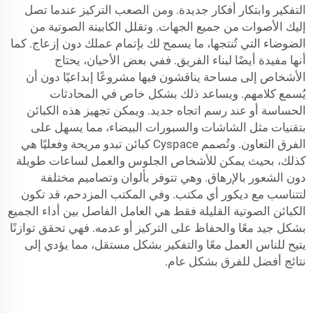
التفكير وابتكار أفكار جديدة. ومن الصعب التركيز عندما تصل
إليك الأصوات من جميع الجهات. وتقلل الكابينة الصوتية من
الضوضاء التي تُنتجها، ما يسمح لك بإتمام عملك دون إزعاج. كما
أنها مفيدة أيضًا لبناء الفريق. ففي بعض الأحيان، يحتاج
الأشخاص إلى مساحة يناقشون فيها مشروعًا إبداعيًا دون أن
يُسمع كلامهم. ويساعد ذلك بشكل خاص في المحادثات
الحساسة أو عند رسم اتجاه جديد. ويمكن تجهيز هذه الكبائن
بتقنيات مثل الشاشات والسبورات البيضاء، مما يسهل على
الفرق التعاون. وتُصمم Cyspace كبائن تبدو مريحة وفعليًا هي
كذلك، بحيث يمكن للأشخاص الجلوس والعمل لساعات طويلة
دون الشعور بالإرهاق. وهي تتوفر بألوان وتصاميم مختلفة
لتتناسب مع ديكور أي مكتب. وفي المكتب المزدحم، قد تكون
الكبائن الصوتية القليلة فقط هي العامل الفاصل بين أداء الجميع
بشكل جيد معًا والحفاظ على التركيز أو عدمه. فهي تحقق توازنًا
يتيح للناس العمل معًا والتفكير بشكل مستقل، مما يؤدي إلى
نتائج أفضل للفرق بشكل عام.