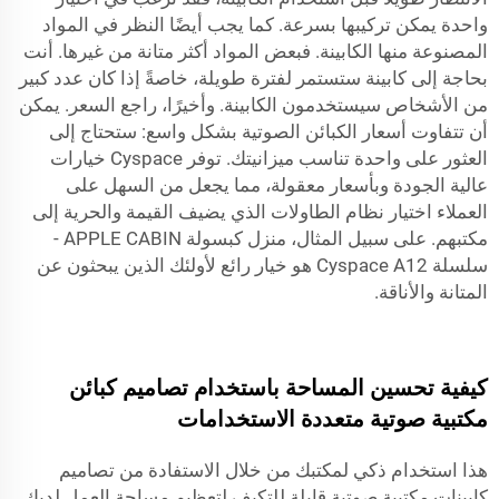
واحدة يمكن تركيبها بسرعة. كما يجب أيضًا النظر في المواد
المصنوعة منها الكابينة. فبعض المواد أكثر متانة من غيرها. أنت
بحاجة إلى كابينة ستستمر لفترة طويلة، خاصةً إذا كان عدد كبير
من الأشخاص سيستخدمون الكابينة. وأخيرًا، راجع السعر. يمكن
أن تتفاوت أسعار الكبائن الصوتية بشكل واسع: ستحتاج إلى
العثور على واحدة تناسب ميزانيتك. توفر Cyspace خيارات
عالية الجودة وبأسعار معقولة، مما يجعل من السهل على
العملاء اختيار نظام الطاولات الذي يضيف القيمة والحرية إلى
مكتبهم. على سبيل المثال،
منزل كبسولة APPLE CABIN -
سلسلة Cyspace A12
هو خيار رائع لأولئك الذين يبحثون عن
المتانة والأناقة.
كيفية تحسين المساحة باستخدام تصاميم كبائن
مكتبية صوتية متعددة الاستخدامات
هذا استخدام ذكي لمكتبك من خلال الاستفادة من تصاميم
كابينات مكتبية صوتية قابلة للتكيف لتعظيم مساحة العمل لديك.