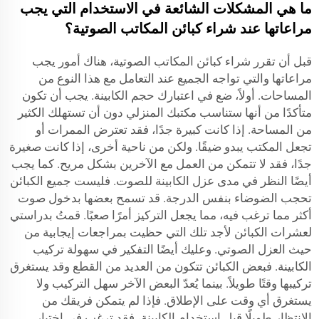
ما هي المشكلات الشائعة في الاستخدام التي يجب
مراعاتها عند شراء كبائن المكاتب الصوتية؟
قبل أن تقرر شراء كبائن المكاتب الصوتية، هناك أمور يجب
مراعاتها والتي تواجه الجميع عند التعامل مع هذا النوع من
المساحات. أولاً، ضع في اعتبارك حجم الكابينة. يجب أن تكون
متأكدًا من أنها ستناسب مكتبك المنزلي دون أن تستهلك الكثير
من المساحة. إذا كانت كبيرة جدًا، فقد تعترض الممرات أو
تجعل المكتب يبدو ضيقًا. ولكن من ناحية أخرى، إذا كانت صغيرة
جدًا، فقد لا تتمكن من العمل مع الآخرين بشكل مريح. كما يجب
أيضًا النظر في مدى عزل الكابينة للصوت. فليست جميع الكبائن
تحجب الضوضاء بنفس الدرجة. قد تسمح بعضها بدخول صوت
أكثر مما ترغب فيه، مما يجعل التركيز أمرًا صعبًا. قمتُ بدراستي
لعشرات الكبائن لأجد تلك التي حظيت بمراجعات إيجابية من
حيث العزل الصوتي. وعليك أيضًا التفكير في سهولة تركيب
الكابينة. فبعض الكبائن تتكون من العديد من القطع وقد يستغرق
تركيبها وقتًا طويلاً. بينما يُعدّ البعض الآخر سهل التركيب ولا
يستغرق أي وقت على الإطلاق. فإذا لم يتمكن فريقك من
الانتظار طويلًا قبل استخدام الكابينة، فقد ترغب في اختيار