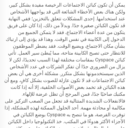
يمكن أن تكون كبائن الاجتماعات الرخيصة مفيدة بشكل كبير،
ولكن هناك بعض الأخطاء الشائعة التي قد يواجهها الأشخاص
عند استخدامها. إحدى المشكلات تتعلق بالتخزين؛ ففي النهاية
قد تكون الكبائن صغيرة جدًا. وبدلاً من ذلك، إذا كان على فريق
يتكون من عدة أعضاء الاجتماع، فقد لا يتمكن الجميع من
الدخول إلى الكابينة في نفس الوقت. وهذا قد يؤدي إلى ارتباك
بشأن مكان الاجتماع، ويضيع الوقت. فقد يضطر الموظفون
للانتظار حتى تصبح الكابينة متاحة، مما يُبطئ سير العمل. تأتي
كبائن Cyspace بمقاسات مختلفة لهذا السبب تحديدًا، لكن لا
يزال من الضروري جدًا أن تفكر الشركات في عدد الأشخاص
الذين سيستخدمونها بشكل متكرر. مشكلة أخرى هي أن بعض
كبائن الاجتماعات قد لا تكون عازلة للصوت بشكل كافٍ. ومع أن
هذه الكبائن قد تخمد بعض الأصوات الخلفية، إلا أنه إذا كانت
مكتبك صاخبًا جدًا، فمن المرجح أن تظل عرضة للإلهاء.
فالانفعالات الشديدة المتتالية قد تجعل من الصعب التركيز على
مكالمة أو محادثة مهمة. أحد الحلول الممكنة لهذه المشكلة، إذا
توفرت الفرصة، هو ما تنصح به Cyspace بوضع الكبائن في
الأجزاء الأكثر هدوءًا في المكتب. خذ التكنولوجيا داخل الكبائن