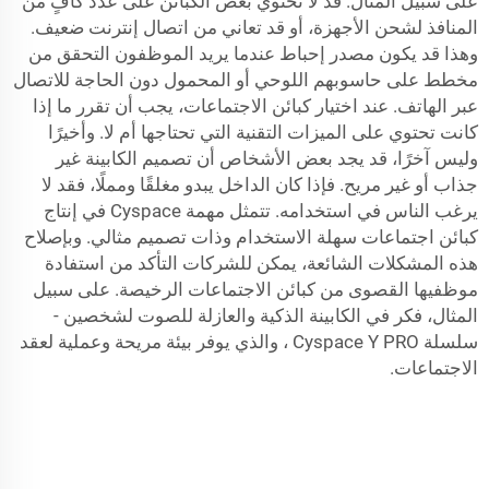
على سبيل المثال. قد لا تحتوي بعض الكبائن على عدد كافٍ من
المنافذ لشحن الأجهزة، أو قد تعاني من اتصال إنترنت ضعيف.
وهذا قد يكون مصدر إحباط عندما يريد الموظفون التحقق من
مخطط على حاسوبهم اللوحي أو المحمول دون الحاجة للاتصال
عبر الهاتف. عند اختيار كبائن الاجتماعات، يجب أن تقرر ما إذا
كانت تحتوي على الميزات التقنية التي تحتاجها أم لا. وأخيرًا
وليس آخرًا، قد يجد بعض الأشخاص أن تصميم الكابينة غير
جذاب أو غير مريح. فإذا كان الداخل يبدو مغلقًا ومملًا، فقد لا
يرغب الناس في استخدامه. تتمثل مهمة Cyspace في إنتاج
كبائن اجتماعات سهلة الاستخدام وذات تصميم مثالي. وبإصلاح
هذه المشكلات الشائعة، يمكن للشركات التأكد من استفادة
موظفيها القصوى من كبائن الاجتماعات الرخيصة. على سبيل
المثال، فكر في
الكابينة الذكية والعازلة للصوت لشخصين -
سلسلة Cyspace Y PRO
، والذي يوفر بيئة مريحة وعملية لعقد
الاجتماعات.