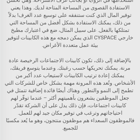
استخدامها في الزوايا أو بجانب غرف الاستراحة. وهي تُحسِّن
الاستفادة القصوى من المساحة المتاحة لديك. وهذا يعني
توفير المال الذي كنت ستنفقه على توسيع عدد الغرف! بدلاً
من ذلك، يمكنك الاستفادة بشكل أفضل من المساحة التي
تمتلكها بالفعل. على سبيل المثال، ضع في اعتبارك
مطبخ
خارجي CYSPACE
الذي يمكن دمجه مع هذه الكابينات لتوفير
بيئة عمل متعددة الأغراض.
بالإضافة إلى ذلك، تكون كابينات الاجتماعات الرخيصة عادة
مرنة. يمكنك تحريكها حسب رغبتك. وعندما يتوسع فريقك،
يمكنك إعادة ترتيب الكابينات لاستيعاب عدد أكبر من
الأشخاص. وتُعد هذه المرونة مهمة بشكل خاص للشركات التي
تطمح إلى النمو والتطور. وهناك أيضًا فائدة إضافية تتمثل في
جعل الموظفين يشعرون بأهميتهم أكثر – عندما توفّر لهم
كابينات اجتماعات، فإن ذلك يدل على أن الشركة تقدّر
احتياجاتهم وترغب في توفير مكان جيد لهم للعمل.
فالموظفون السعداء هم موظفون منتجون، وهو ما يُعد مكسبًا
للجميع.