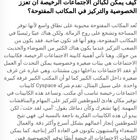
كيف يمكن لكبائن الاجتماعات الرخيصة أن تعزز
الخصوصية والتركيز في المكاتب المفتوحة؟
تُعد المكاتب المفتوحة محبوبة على نطاق واسع لأنها توفر
المساحة وتشجع على روح الزمالة. ولكن هناك عيبًا رئيسيًا في
المكاتب المفتوحة، وهو أنها قد تكون صاخبة. فقد يكون من
الصعب التركيز عندما يكون هناك الكثير من الضوضاء والحديث
من حولك. وهنا تأتي أهمية كابينة الاجتماعات الرخيصة. فكابينات
الاجتماعات هي بيئات صغيرة وخصوصية يمكن التحدث أو العمل
أو عقد الاجتماعات بداخلها دون مشتتات. وهي عبارة عن غرف
صغيرة داخل المكتب الكبير كما لو أن المكتب الكبير غرفة كبيرة
واحدة. على سبيل المثال، تقدم شركة Cyspace كابينات
اجتماعات رخيصة تناسب أي مكتب. وتساعد هذه الكابينات في
توفير مكان هادئ للموظفين للتركيز على المهام والمناقشات
المهمة. إنها تشعرك وكأن دماغك يقول: 'أمي، لقد جئت'، لكن
يبدو أن هذه الكابينات الفكرية ناجعة بالنسبة لي. فهي تتيح
للموظفين إنجاز أعمالهم بشكل أسرع وأكثر دقة. والعمال
السعداء والمنتبهون يكونون في العادة أكثر إنتاجية. كما يمكن
لكابينات الاجتماعات الرخيصة أيضًا توفير الخصوصية. فمن