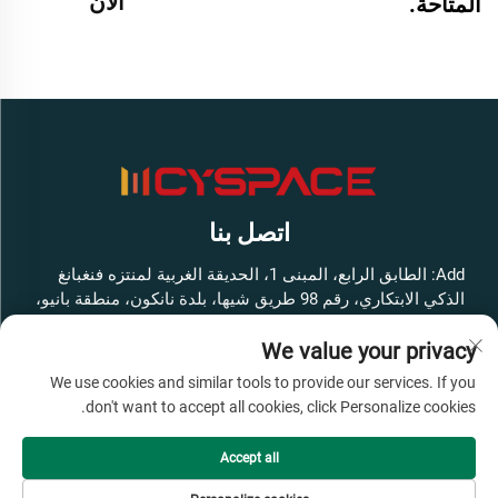
الآن
المتاحة.
اتصل بنا
Add: الطابق الرابع، المبنى 1، الحديقة الغربية لمنتزه فنغبانغ
الذكي الابتكاري، رقم 98 طريق شيها، بلدة نانكون، منطقة بانيو،
مدينة قوانغتشو، مقاطعة قوانغدونغ، الصين
We value your privacy
هاتف:
+86-13316062192
We use cookies and similar tools to provide our services. If you
البريد الإلكتروني:
[email protected]
don't want to accept all cookies, click Personalize cookies.
Accept all
حقوق النشر © شركة قوانغتشو سيسبايس للمعدات الذكية
المحدودة جميع الحقوق محفوظة -
سياسة الخصوصية
-
المدونة