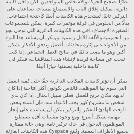
نظرًا لضجيج الحركة والأشخاص المتواجدين. لكن داخل كابينة
دائرية، يمكنك إغلاق الباب والاستمتاع بمساحة تساعدك على
التركيز. ثانيًا، تُستخدم هذه الكابينات أيضًا كأجنحة اجتماعات.
بدلًا من الجلوس في غرفة مؤتمرات كبيرة، يمكن للمجموعات
الصغيرة الاجتماع داخل هذه الكابينات الدائرية التي توحي بجو
من الحميمية والألفة الأقل رسمية. ويمكن أن يساعد هذا النوع
من الأجواء على إثارة محادثات أفضل وتدفق الأفكار بشكل
أكبر، وهو ما يصب دائمًا في صالح العمل الجماعي. إذا كنت
تبحث عن مساحة فريدة لإنشاء هذه المناقشات، ففكر في
كابينة داخلية
بصفتها خيارًا أنيقًا.
يمكن أن تؤثر كابينات المكاتب الدائرية حقًا على كمية العمل
التي يقوم بها الموظف. فالناس يكونون أكثر إنتاجية إذا كان
لديهم مكان مريح للعمل. فعلى سبيل المثال، إذا كان لدى
شخص ما مشروع كبير يجب الانتهاء منه، فإن التمتع ببعض
الوقت الهادئ للتفكير والتركيز يمكن أن يساعده على إنجاز
مهامه بشكل أسرع. ومع وجود مشتتات أقل، يستطيع
الموظفون الدخول في حالة تركيز تامة، وهي حالة ممتازة
لجميع الأطراف المعنية. وتُنتج Cyspace هذه الكابينات العازلة