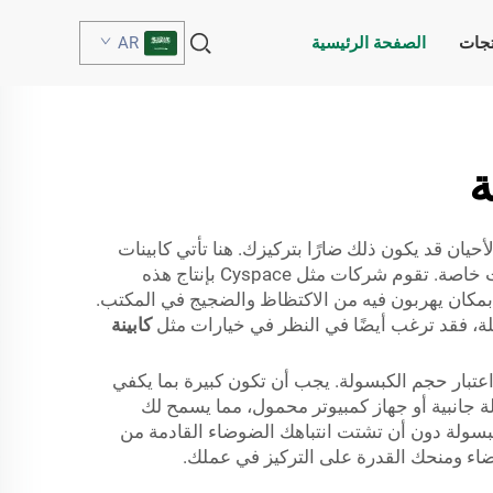
تجات
الصفحة الرئيسية
AR
ة
ان قد يكون ذلك ضارًا بتركيزك. هنا تأتي كابينات
الخصوصية للمكاتب. إنها مساحات صغيرة وهادئة يمكن للعاملين التوجه إليها للتفكير أو إجراء المكالمات أو إجراء محادثات خاصة. تقوم شركات مثل Cyspace بإنتاج هذه
بمكان يهربون فيه من الاكتظاظ والضجيج في المكتب.
لة، فقد ترغب أيضًا في النظر في خيارات مثل
كابينة
اعتبار حجم الكبسولة. يجب أن تكون كبيرة بما يكفي
جانبية أو جهاز كمبيوتر محمول، مما يسمح لك
الكبسولة دون أن تشتت انتباهك الضوضاء القادمة من
ء ومنحك القدرة على التركيز في عملك.