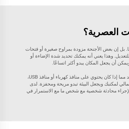
ات العصرية؟
قًا. بل إن بعض الأجنحة مزودة بمراوح صغيرة أو فتحات
لتعديل. وهذا يعني أنه يمكنك تحديد شدة الإضاءة أو
مكن أن يجعل المكان يبدو أكثر اتساعًا.
الراحة هي عامل آخر مهم. سيكون جهاز الخصوصية المكتبية الفعّال مزودًا بكرسي أو مقعد مريح. قد ترغب أيضًا في التأكد مما إذا كان يحتوي على منافذ كهرباء أو منافذ USB،
مالي لمكتبك ويجعل البيئة تبدو مريحة ومحفزة. لدى
ل أو لإجراء محادثة شخصية مع شخص ما مع الاستمرار في