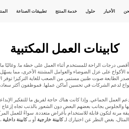
حن
الأخبار
حلول
خدمة المنتج
تطبيقات الصناعة
المن
كابينات العمل المكتبية
ى درجات الراحة للمستخدم أثناء العمل على خطة ما. وغالبًا ما
 الأكواخ على عزل الضوضاء والعوامل المشتتة الأخرى، مما يسهّل 
ُصدر الطابعة صوت طنين مستمر. من الصعب للغاية التركيز! توفر 
جاز مهامهم. تصنع شركة Cyspace هذه الأكواخ لدعم الشركات في تحسين أماكن عملها. فموظفو
دعم العمل الجماعي. وإذا كانت هناك حاجة لفريق ما للتفكير الإبداعي
ا والجلوس بجانب بعضهم البعض دون الشعور بالذنب تجاه إزعاج ال
كارهم. تُصنع Cyspace أكواخها بطريقة مرنة لتكون قابلة للاستخدام بأغراض متعددة. سواء
المثال، بغض النظر عن اختيارك لـ
كابينة خارجية
أو بـ
كابينة داخلية