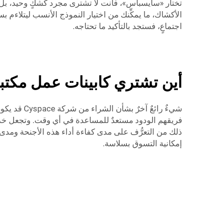
تختار «سايسباس»، فأنت لا تشترى مجرد كشكٍ وحيد، بل 
الأكشاك، ما يمكِّنك من اختيار النموذج الأنسب ليتلا
اجتماعٍ، فستجد بالتأكيد ما تحتاجه.
أين تشتري كابينات عمل مكتبية
شيءٌ رائعٌ
فريقهم الودود مستعدٌ للمساعدة في أي وقت. وتجعل خدمة ا
إمكانية التسوق بسلاسة.