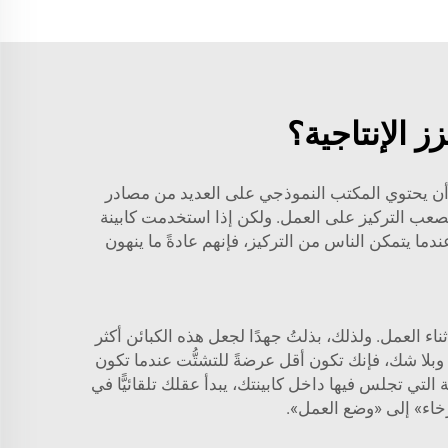
 الإنتاجية؟
على أعمالهم. يمكن أن يحتوي المكتب النموذجي على العديد من مصادر
لصعب التركيز على العمل. ولكن إذا استخدمت كابينة
ء. وعندما يتمكن الناس من التركيز، فإنهم عادةً ما ينهون
 العمل. ولذلك، بذلتُ جهدًا لجعل هذه الكبائن أكثر
 وبلا شك، فإنك تكون أقل عرضةً للتشتُّت عندما تكون
لتي تجلس فيها داخل كابينتك، يبدأ عقلك تلقائيًّا في
رخاء» إلى «وضع العمل».