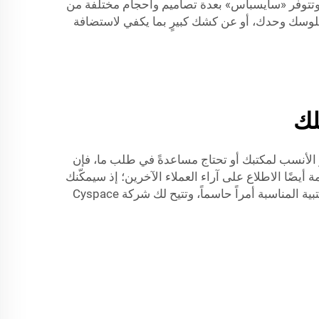
 وتتوفر «سايسباس» بعدة تصاميم وأحجام مختلفة من
جلوسك وحدك، أو عن كشك كبيرٍ بما يكفي لاستضافة
لك
ت تتساءل أي جناحٍ هو الأنسب لمكتبك أو تحتاج مساعدةً في طلب ما، فإن
يضًا الاطلاع على آراء العملاء الآخرين؛ إذ سيمكّنك
ذلك من التعرُّف على مدى كفاءة أداء هذه الأجنحة ومدى رضا الشركات الأخرى عن استثمارها فيها. ويُعد اختيار الأجنحة المكتبية المناسبة أمراً حاسماً، وتتيح لك شركة Cyspace