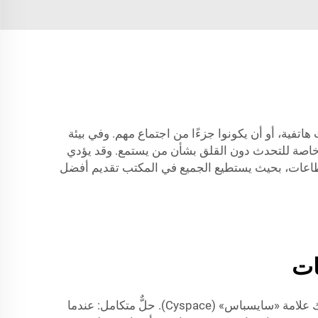
اتفية، أو أن يكونوا جزءًا من اجتماع مهم. وفي بيئة
ء هذه المهام. مع كابينة Cyspace، يمكنك الحصول على غرفة خاصة للتحدث دون القلق بشأن من يستمع. وقد يؤدي
انقطاعات، بحيث يستطيع الجميع في المكتب تقديم أفضل
ات
لأولئك الذين يبحثون عن أكشاك عمل مكتبية، يجب أن تعرف أولًا أين تجد الحل المثالي الذي يوفّر منتجات عالية الجودة. لديك علامة «سايسباس» (Cyspace). حلٌّ متكامل: عندما