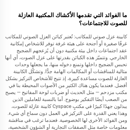
ما الفوائد التي تقدمها الأكشاك المكتبية العازلة
للصوت للاجتماعات؟
كابينة عزل صوتي للمكاتب: تُعتبر كبائن العزل الصوتي للمكاتب
غرفًا صغيرة أو أجنحة على هيئة غرفة توفر للاشخاص إمكانية
عقد اجتماعات داخل بيئة مكتبية دون أن يُزعجهم الضجيج
الخارجي. وتتميّز هذه الكبائن بقدرتها على عزل الصوت، أي أنها
تحبس الضجيج داخلها وتمنع دخوله منها، ما يجعلها وحدات
مثالية للمناقشات أو المكالمات الهامة جدًّا. وتشكّل الكابينة
العازلة للصوت مساعدة كبيرة، إذ تتيح للأشخاص التركيز بشكل
أفضل. فعندما يكون هناك الكثير من الأصوات المحيطة بنا في
مكتب مزدحم — مثل الحديث أو ضربات لوحة المفاتيح — يصبح
من الصعب أيضًا التفكير بوضوح. أما بالنسبة للعاملين الذين
يبذلون جهدًا كبيرًا في مكتبٍ
Cyspace
كابينة عازلة للصوت،
وهذا يعني القدرة على التركيز في العمل دون سماع أي شيء.
ومن الفوائد الأخرى لها الخصوصية. فعندما ترغب في مناقشة
معلومات خاصة مثل الصفقات التجارية أو الشؤون الشخصية،