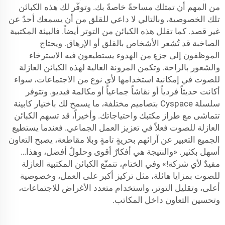
من المهم أن تمتلك مساحةً خاصةً بك. وتوفّر لك هذه الكبائن
تلك الخصوصية، وبالتالي لا داعي للقلق من أن يسمعك أحدٌ عن
غير قصد. كما تقلل هذه الكبائن من التوتر أيضاً. فالبيئة المكتبية
الصاخبة قد تُشعر الأشخاص بالقلق أو الإرهاق. ويحتاج
الموظفون إلى جزءٍ من الهدوء يستطيعون فيه الاسترخاء
والشعور بالراحة. وتكمن المرونة العالية لهذه الكبائن العازلة
للصوت في إمكانية استخدامها لأي نوع من الاجتماعات، سواء
أكانت حديثاً فردياً أو نقاشاً جماعياً أو مكالمة فيديو. وتتوفر
سلسلة Cyspace بتصاميم مختلفة، ما يسمح لك باختيار كابينة
تتماشى مع طراز مكتبك واحتياجاتك. وأخيراً، قد تسهم الكبائن
العازلة للصوت فعلاً في تعزيز العمل الجماعي. فعندما يستطيع
الجميع التعبير عن آرائهم بحريةٍ تامةٍ وبلا مقاطعة، يصبح التعاون
أسهل بكثير. «والنتيجة هي أفكارٌ أقوى وحلولٌ أفضل، وهذا…
مفيدٌ لأي شركة!» وفي الختام، تتمتّع الكبائن المكتبية العازلة
للصوت بمزايا هائلة، مثل تركيز أكبر على العمل، وخصوصية
أعلى، وتقليل التوتر، واستخدام متعدد الأغراض للاجتماعات،
وتحسين التعاون داخل المكاتب.