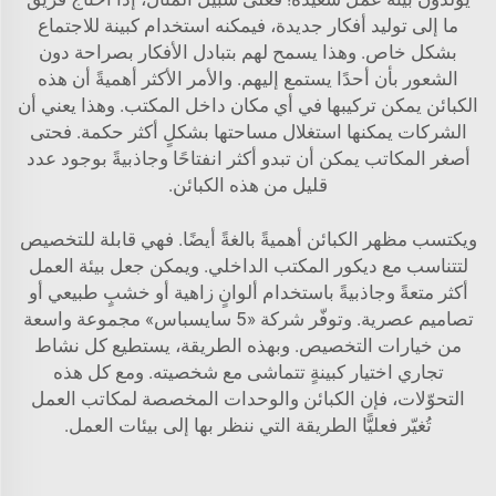
ما إلى توليد أفكار جديدة، فيمكنه استخدام كبينة للاجتماع
بشكل خاص. وهذا يسمح لهم بتبادل الأفكار بصراحة دون
الشعور بأن أحدًا يستمع إليهم. والأمر الأكثر أهميةً أن هذه
الكبائن يمكن تركيبها في أي مكان داخل المكتب. وهذا يعني أن
الشركات يمكنها استغلال مساحتها بشكلٍ أكثر حكمة. فحتى
أصغر المكاتب يمكن أن تبدو أكثر انفتاحًا وجاذبيةً بوجود عدد
قليل من هذه الكبائن.
ويكتسب مظهر الكبائن أهميةً بالغةً أيضًا. فهي قابلة للتخصيص
لتتناسب مع ديكور المكتب الداخلي. ويمكن جعل بيئة العمل
أكثر متعةً وجاذبيةً باستخدام ألوانٍ زاهية أو خشبٍ طبيعي أو
تصاميم عصرية. وتوفّر شركة «5 سايسباس» مجموعة واسعة
من خيارات التخصيص. وبهذه الطريقة، يستطيع كل نشاط
تجاري اختيار كبينةٍ تتماشى مع شخصيته. ومع كل هذه
التحوّلات، فإن الكبائن والوحدات المخصصة لمكاتب العمل
تُغيّر فعليًّا الطريقة التي ننظر بها إلى بيئات العمل.