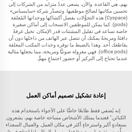
بهم، هي القاعدة. والآن، يسعى عددٌ متزايد من الشركات إلى
تحسين مكاتبها لصالح موظفيها. وتتصدَّر شركة «سايسباس»
(Cyspace) هذه التحوُّلات بفضل أكشاكها ووحداتها المُغلقة
(pods). كما يمكن للموظفين الانسحاب إلى أماكن صغيرة
خاصة تساعد في تقليل المشتتات قدر الإمكان. تخيل غرفةً
دافئةً ومريحةً يمكنك أن تتصل عبر الهاتف من داخلها دون أن
يقاطعك أحد. وهذا بالضبط ما توفره وحدات المكتب المغلقة
(office pods). فهي معزولة صوتيًّا ومريحة، مما يجعلها مثالية
عندما تحتاج إلى التركيز أو حضور اجتماعٍ مهمٍّ.
إعادة تشكيل تصميم أماكن العمل
إنه يُضفي فقط طابعًا خاصًّا على الأجواء باستخدام هذه
الكبائن." فعندما يمتلك الأشخاص مساحة خاصة بهم، يشعرون
بسعادةٍ أكبر واسترخاءٍ أكثر في مكان العمل. والعمال السعداء
يولِّدون بيئة عمل سعيدة! فعلى سبيل المثال، إذا احتاج فريقٌ