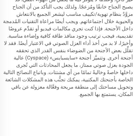
يصبح الجناح خانقًا ومُزعجًا. ولذلك يجب التأكد من أن الجناح
مزوَّدٌ بنظام تهوية/تكييف مناسب ليشعر الجميع بالانتعاش
والحيوية خلال اجتماعاتهم. ويجب أيضًا مراعاة التقنيات المُدمجة
داخل الأجنحة. فإذا كنت تجري مكالمات فيديو أو تقدِّم عروضًا
تقديمية، فيجب ترتيب وجود منافذ طاقة كافية وإضاءة مناسبة.
وأخيرًا، لا بد من أخذ أداء العزل الصوتي في الاعتبار أيضًا. فقد لا
تقلِّل بعض الأجنحة من الضوضاء بنفس القدر الذي تحققه
أجنحة أخرى. وتتميَّز أجنحة «سايسبايس» (Cyspace) عالية
الجودة بعزل صوتي ممتاز، ما يجعل المحادثات التي تُجرى
داخلها خاصةً وخاليةً تمامًا من أي مشتتات. وباتباع النصائح التالية
الخاصة بأجنحتك المكتبية، يمكنك تجنُّب هذه المشكلات الشائعة
وتحويل مساحتك إلى منطقة مريحة وفعَّالة معزولة عن باقي
المكان، يستمتع بها الجميع.