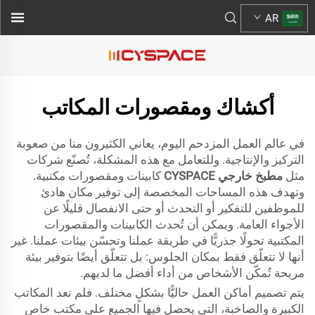
AR
أكشاك ومقصورات المكاتب
في عالم العمل المزدحم اليوم، يعاني الكثيرون منا من صعوبة
التركيز والإنتاجية. وللتعامل مع هذه المشكلة، تُصنّع شركات
مثل
مطبخ خارجي CYSPACE
كابينات ومقصورات مكتبية.
وتهدف هذه المساحات المخصصة إلى توفير مكان هادئ
للموظفين للتفكير أو التحدث أو حتى الانفصال قليلًا عن
الأجواء العامة. ويمكن أن تُحدث الكابينات والمقصورات
المكتبية تحولًا جذريًّا في طريقة عملنا وتحسّن بيئات عملنا. غير
أنها لا تتعلّق فقط بمكان الجلوس: بل تتعلّق أيضًا بتوفير بيئة
مريحة تُمكّن الأشخاص من أداء أفضل ما لديهم.
يتم تصميم أماكن العمل حاليًّا بشكلٍ مختلف. فلم تعد المكاتب
الكبيرة والصاخبة، التي يحصل فيها الجميع على مكتب خاص