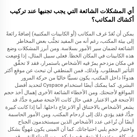
أي المشكلات الشائعة التي يجب تجنبها عند تركيب
أكشاك المكاتب؟
يمكن أن تُعَدّ غرف المكاتب (أو الكابينات المكتبية) إضافةً رائعةً
إلى بيئة المكتب، رغم أنه من المفيد تجنُّب بعض المخاطر
الشائعة لضمان سير الأمور بسلاسة. ومن أبرز المشكلات وضع
هذه الكابينات في المكان الخطأ. فعلى سبيل المثال، إذا وُضِعت
في مكان مزدحمٍ يمرّ فيه الأشخاص باستمرار، فقد لا تحقِّق
التأثير المطلوب. ولذلك، فمن المنطقي أن تبحث عن موقعٍ أكثر
هدوءًا داخل المكتب، يكون نسبيًّا خاليًا من حركة المرور
البشري. كما يمكنك أيضًا استخدام
Cyspace
لتحديد أفضل
المواقع لأجنحتك. ومن الأخطاء الشائعة الأخرى إهمال أخذ حجم
الأجنحة في الاعتبار. ففي حال كانت الأجنحة صغيرة جدًّا، قد
يشعر الأشخاص بالاختناق أو الانزعاج داخلها. أما إذا كانت كبيرة
جدًّا، فقد يؤدي ذلك إلى ازدحام المكتب. ومن الأمور الحاسمة
أيضًا أن تُراعى عدد الأشخاص الذين سيستخدمون الجناح
واختيار حجمٍ يلبي احتياجاتك. كما أن المبنى يكون مُهويًّا بشكل
غير كافٍ. وعندما لا يتوفر فيه ما يكفي من الهواء النقي، قد