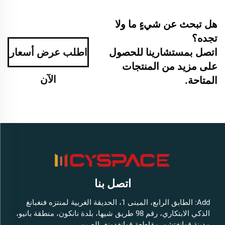
هل تبحث عن شيءٍ ما ولا
تجده؟
اتصل بمستشارينا للحصول
اطلب عرض أسعار
على مزيد من المنتجات
الآن
المتاحة.
اتصل بنا
Add: الطابق الرابع، المبنى 1، الحديقة الغربية لمنتزه فنغبانغ
الذكي الابتكاري، رقم 98 طريق شيها، بلدة نانكون، منطقة بانيو،
مدينة قوانغتشو، مقاطعة قوانغدونغ، الصين